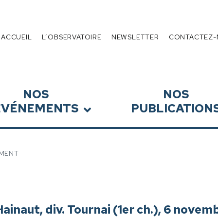
 de l’Endettement
Menu
ACCUEIL
L’OBSERVATOIRE
NEWSLETTER
CONTACTEZ-
NOS
NOS
ÉVÉNEMENTS
PUBLICATION
MENT
Hainaut, div. Tournai (1er ch.), 6 novem