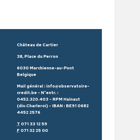
Château de Cartier
38, Place du Perron
6030 Marchienne-au-Pont
Belgique
Mail général : info@observatoire-
credit.be - N°entr. :
0452.320.403 - RPM Hainaut
(div.Charleroi) - IBAN : BE91 0682
4452 2576
T
071 33 12 59
F
071 32 25 00