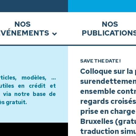
NOS
NOS
ÉVÉNEMENTS
PUBLICATION
Articles
SAVE THE DATE !
Colloque sur la
rticles, modèles, …
surendettement 
tiles en crédit et
ensemble contr
s via notre base de
regards croisés
ès gratuit.
prise en charge
Bruxelles (grat
traduction sim