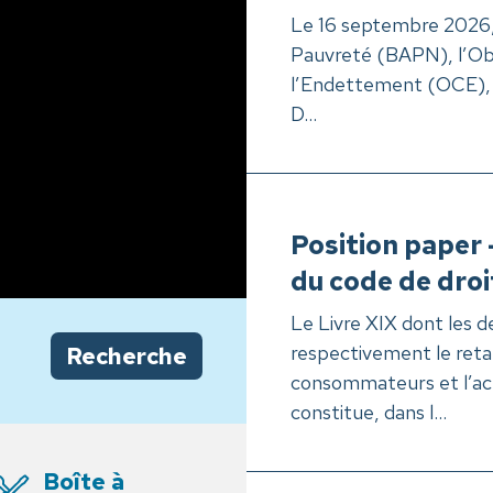
Le 16 septembre 2026, 
Pauvreté (BAPN), l’Obs
l’Endettement (OCE), 
D...
Position paper 
du code de dro
Le Livre XIX dont les d
respectivement le ret
Recherche
consommateurs et l’ac
constitue, dans l...
 outils
Boîte à