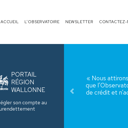
 de l’Endettement
Menu
ACCUEIL
L’OBSERVATOIRE
NEWSLETTER
CONTACTEZ-
es
l région wallonne
PORTAIL
ttention sur le fait
RÉGION
st pas un organisme
«
Webinaire
WALLONNE
 dès lors aucun type
Précédent
t. »
égler son compte au
urendettement