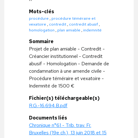
Mots-clés
procédure
,
procédure téméraire et
vexatoire
,
contredit
,
contredit abusif
,
homologation
,
plan amiable
,
indemnité
Sommaire
Projet de plan amiable - Contredit -
Créancier institutionnel - Contredit
abusif - Homologation - Demande de
condamnation à une amende civile -
Procédure téméraire et vexatoire -
Indemnité de 1500 €
Fichier(s) téléchargeable(s)
R.G.-16.694.B.pdf
Documents liés
Chronique n°61 - Trib. trav. Fr.
Bruxelles (19e ch.), 13 juin 2018 et 15