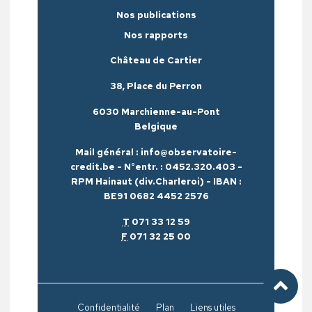
Nos publications
Nos rapports
Château de Cartier
38, Place du Perron
6030 Marchienne-au-Pont
Belgique
Mail général : info@observatoire-
credit.be - N°entr. : 0452.320.403 -
RPM Hainaut (div.Charleroi) - IBAN :
BE91 0682 4452 2576
T
071 33 12 59
F
071 32 25 00
Confidentialité
Plan
Liens utiles