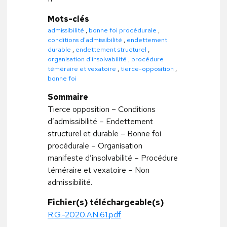
Mots-clés
admissibilité
,
bonne foi procédurale
,
conditions d'admissibilité
,
endettement
durable
,
endettement structurel
,
organisation d'insolvabilité
,
procédure
téméraire et vexatoire
,
tierce-opposition
,
bonne foi
Sommaire
Tierce opposition – Conditions
d’admissibilité – Endettement
structurel et durable – Bonne foi
procédurale – Organisation
manifeste d’insolvabilité – Procédure
téméraire et vexatoire – Non
admissibilité.
Fichier(s) téléchargeable(s)
R.G.-2020.AN.61.pdf