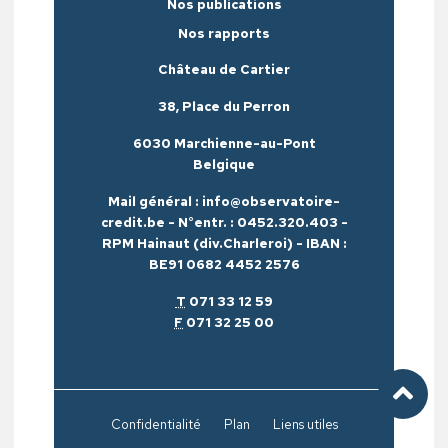
Nos publications
Nos rapports
Château de Cartier
38, Place du Perron
6030 Marchienne-au-Pont
Belgique
Mail général : info@observatoire-
credit.be - N°entr. : 0452.320.403 -
RPM Hainaut (div.Charleroi) - IBAN :
BE91 0682 4452 2576
T
071 33 12 59
F
071 32 25 00
Confidentialité
Plan
Liens utiles