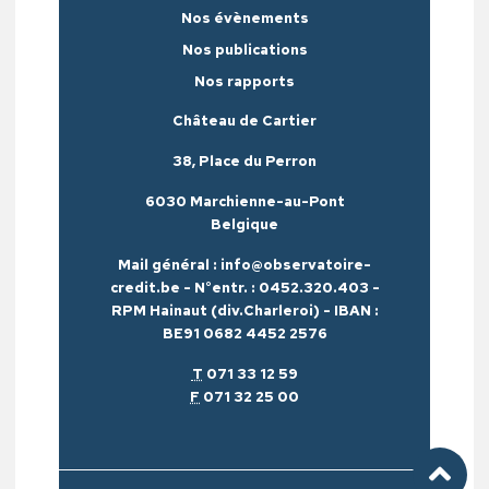
Nos évènements
Nos publications
Nos rapports
Château de Cartier
38, Place du Perron
6030 Marchienne-au-Pont
Belgique
Mail général : info@observatoire-
credit.be - N°entr. : 0452.320.403 -
RPM Hainaut (div.Charleroi) - IBAN :
BE91 0682 4452 2576
T
071 33 12 59
F
071 32 25 00