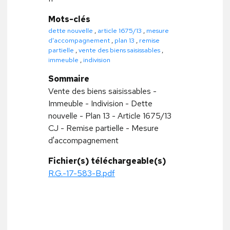
Mots-clés
dette nouvelle
,
article 1675/13
,
mesure
d'accompagnement
,
plan 13
,
remise
partielle
,
vente des biens saisissables
,
immeuble
,
indivision
Sommaire
Vente des biens saisissables -
Immeuble - Indivision - Dette
nouvelle - Plan 13 - Article 1675/13
CJ - Remise partielle - Mesure
d'accompagnement
Fichier(s) téléchargeable(s)
R.G.-17-583-B.pdf