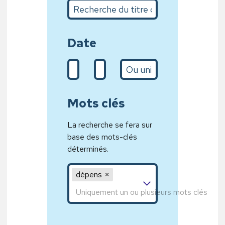
Recherche du titre complet ou sur quelques m
Date
De (d/m/Y)
A (31/01/2020)
L’année
Mots clés
La recherche se fera sur
base des mots-clés
déterminés.
Mot clé 1,Mot clé 2,Mot clé 3
dépens