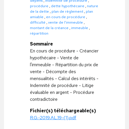
dépens
,
indemnité de procédure
,
procédure
,
dette hypothécaire
,
nature
de la dette
,
plan de règlement
,
plan
amiable
,
en cours de procédure
,
difficulté
,
vente de l'immeuble
,
montant de la créance
,
immeuble
,
répartition
Sommaire
En cours de procédure - Créancier
hypothécaire - Vente de
l'immeuble - Répartition du prix de
vente - Décompte des
mensualités - Calcul des intérêts -
Indemnité de procédure - Litige
évaluable en argent - Procédure
contradictoire
Fichier(s) téléchargeable(s)
R.G.-2019.AL.19-(1).pdf