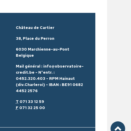
Château de Cartier
38, Place du Perron
6030 Marchienne-au-Pont
Belgique
Mail général : info@observatoire-
credit.be - N°entr. :
0452.320.403 - RPM Hainaut
(div.Charleroi) - IBAN : BE91 0682
4452 2576
T
071 33 12 59
F
071 32 25 00