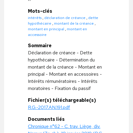
Mots-clés
intérêts
,
déclaration de créance
,
dette
hypothécaire
,
montant de la créance
,
montant en principal
,
montant en
accessoire
Sommaire
Déclaration de créance - Dette
hypothécaire - Détermination du
montant de la créance - Montant en
principal - Montant en accessoires -
Intérêts rémunératoires - Intérêts
moratoires - Fixation du passif
Fichier(s) téléchargeable(s)
R.G.-2017.AN.191.pdf
Documents liés
Chronique n°62 - C. trav. Liège, div.