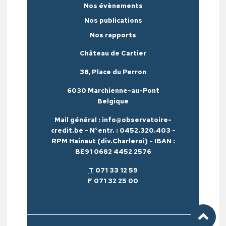
Nos évènements
Nos publications
Nos rapports
Château de Cartier
38, Place du Perron
6030 Marchienne-au-Pont
Belgique
Mail général : info@observatoire-
credit.be - N°entr. : 0452.320.403 -
RPM Hainaut (div.Charleroi) - IBAN :
BE91 0682 4452 2576
T
071 33 12 59
F
071 32 25 00