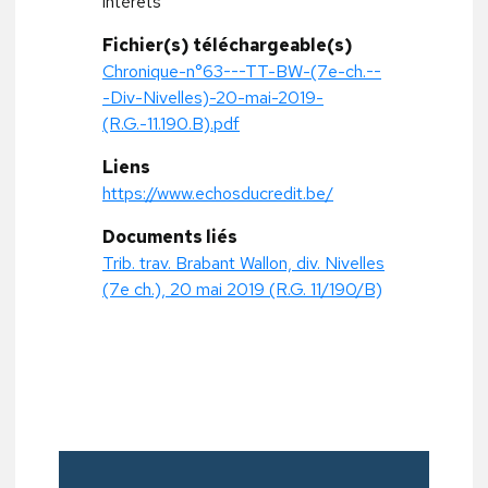
intérêts
Fichier(s) téléchargeable(s)
Chronique-n°63---TT-BW-(7e-ch.--
-Div-Nivelles)-20-mai-2019-
(R.G.-11.190.B).pdf
Liens
https://www.echosducredit.be/
Documents liés
Trib. trav. Brabant Wallon, div. Nivelles
(7e ch.), 20 mai 2019 (R.G. 11/190/B)