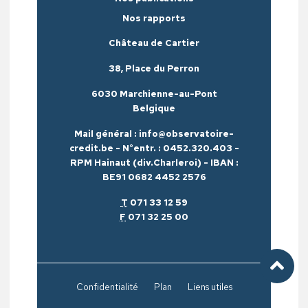
Nos rapports
Château de Cartier
38, Place du Perron
6030 Marchienne-au-Pont
Belgique
Mail général : info@observatoire-
credit.be - N°entr. : 0452.320.403 -
RPM Hainaut (div.Charleroi) - IBAN :
BE91 0682 4452 2576
T
071 33 12 59
F
071 32 25 00
Confidentialité
Plan
Liens utiles