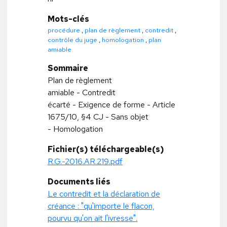
Mots-clés
procédure
,
plan de règlement
,
contredit
,
contrôle du juge
,
homologation
,
plan
amiable
Sommaire
Plan de règlement
amiable - Contredit
écarté - Exigence de forme - Article
1675/10, §4 CJ - Sans objet
- Homologation
Fichier(s) téléchargeable(s)
R.G.-2016.AR.219.pdf
Documents liés
Le contredit et la déclaration de
créance : "qu'importe le flacon,
pourvu qu'on ait l'ivresse".