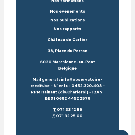
Nos formations
Nos évènements
Nos publications
Nos rapports
Château de Cartier
38, Place du Perron
6030 Marchienne-au-Pont
Belgique
Mail général : info@observatoire-
credit.be - N°entr. : 0452.320.403 -
RPM Hainaut (div.Charleroi) - IBAN :
BE91 0682 4452 2576
T
071 33 12 59
F
071 32 25 00