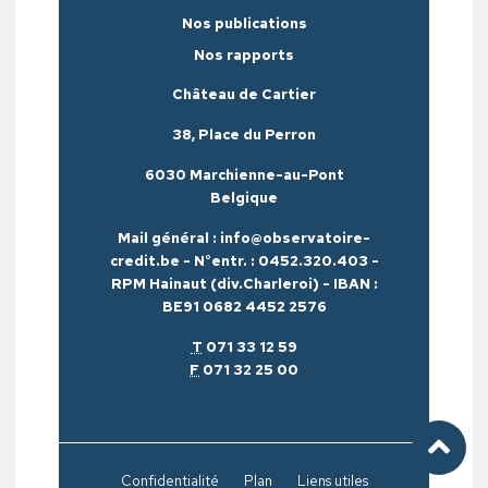
Nos publications
Nos rapports
Château de Cartier
38, Place du Perron
6030 Marchienne-au-Pont
Belgique
Mail général : info@observatoire-
credit.be - N°entr. : 0452.320.403 -
RPM Hainaut (div.Charleroi) - IBAN :
BE91 0682 4452 2576
T
071 33 12 59
F
071 32 25 00
Confidentialité
Plan
Liens utiles