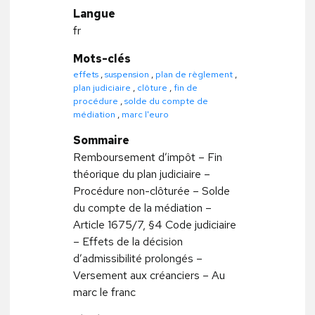
Langue
fr
Mots-clés
effets
,
suspension
,
plan de règlement
,
plan judiciaire
,
clôture
,
fin de
procédure
,
solde du compte de
médiation
,
marc l'euro
Sommaire
Remboursement d’impôt – Fin
théorique du plan judiciaire –
Procédure non-clôturée – Solde
du compte de la médiation –
Article 1675/7, §4 Code judiciaire
– Effets de la décision
d’admissibilité prolongés –
Versement aux créanciers – Au
marc le franc