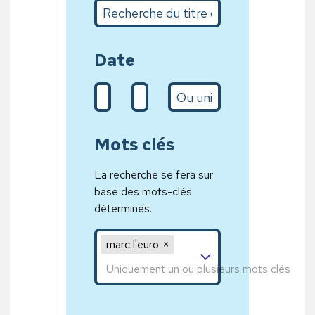
Recherche du titre complet ou sur quelques m
Date
De (d/m/Y)
A (31/01/2020)
L’année
Mots clés
La recherche se fera sur
base des mots-clés
déterminés.
Mot clé 1,Mot clé 2,Mot clé 3
marc l'euro