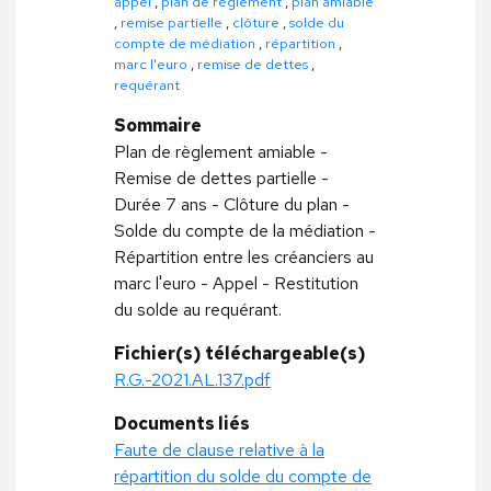
appel
,
plan de règlement
,
plan amiable
,
remise partielle
,
clôture
,
solde du
compte de médiation
,
répartition
,
marc l'euro
,
remise de dettes
,
requérant
Sommaire
Plan de règlement amiable -
Remise de dettes partielle -
Durée 7 ans - Clôture du plan -
Solde du compte de la médiation -
Répartition entre les créanciers au
marc l'euro - Appel - Restitution
du solde au requérant.
Fichier(s) téléchargeable(s)
R.G.-2021.AL.137.pdf
Documents liés
Faute de clause relative à la
répartition du solde du compte de