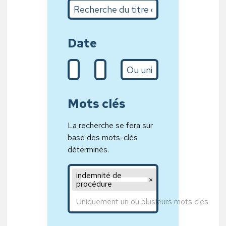
Recherche du titre complet ou sur quelques m
Date
De (d/m/Y)
A (31/01/2020)
L’année
Mots clés
La recherche se fera sur
base des mots-clés
déterminés.
Mot clé 1,Mot clé 2,Mot clé 3
indemnité de 
procédure