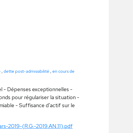
e
,
dette post-admissibilité
,
en cours de
 - Dépenses exceptionnelles -
ds pour régulariser la situation -
iable - Suffisance d'actif sur le
s-2019-(R.G.-2019.AN.11).pdf