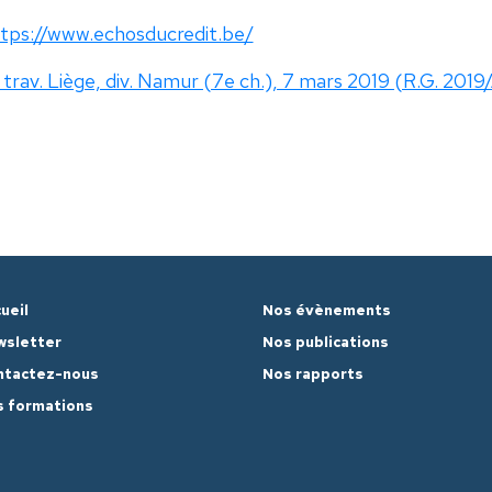
tps://www.echosducredit.be/
 trav. Liège, div. Namur (7e ch.), 7 mars 2019 (R.G. 2019
ueil
Nos évènements
wsletter
Nos publications
ntactez-nous
Nos rapports
 formations