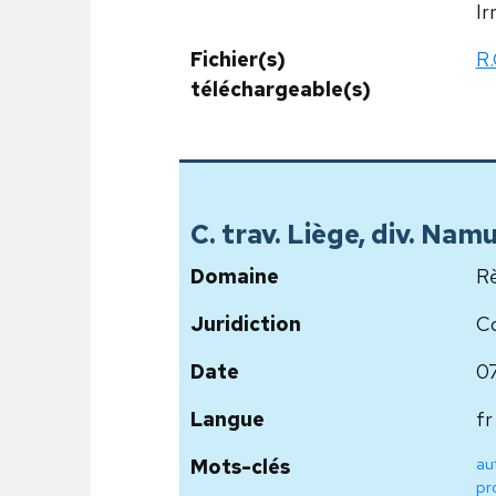
Ir
Fichier(s)
R.
téléchargeable(s)
C. trav. Liège, div. Nam
Domaine
Rè
Juridiction
Co
Date
0
Langue
fr
aut
Mots-clés
pr