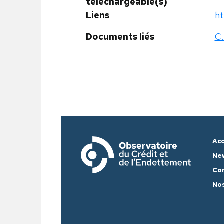
téléchargeable(s)
Liens
ht
Documents liés
C.
Acc
Ne
Co
Nos