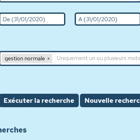
De (d/m/Y)
A (31/01/2020)
Mot clé 1,Mot clé 2,Mot clé 3
gestion normale
Exécuter la recherche
Nouvelle recher
herches