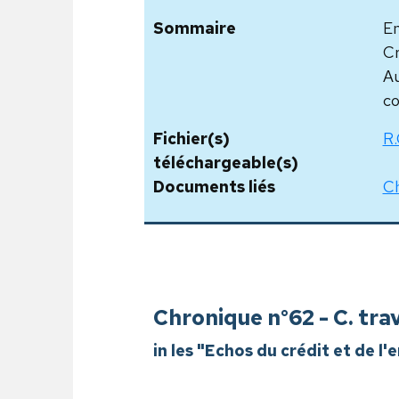
Sommaire
En
Cr
Au
co
Fichier(s)
R.
téléchargeable(s)
Documents liés
Ch
Chronique n°62 - C. trav
in les "Echos du crédit et de l