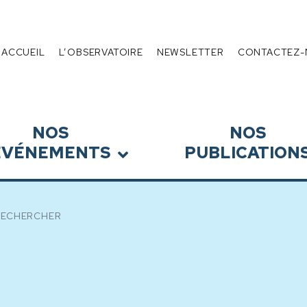
 de l’Endettement
Menu
ACCUEIL
L’OBSERVATOIRE
NEWSLETTER
CONTACTEZ-
NOS
NOS
ÉVÉNEMENTS
PUBLICATION
RECHERCHER