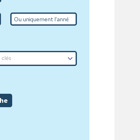
L’année
che