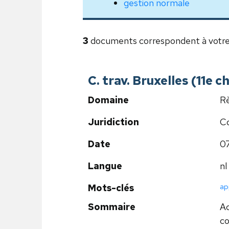
gestion normale
3
documents correspondent à votre
C. trav. Bruxelles (11e 
Domaine
Rè
Juridiction
Co
Date
0
Langue
nl
ap
Mots-clés
Sommaire
Ac
co