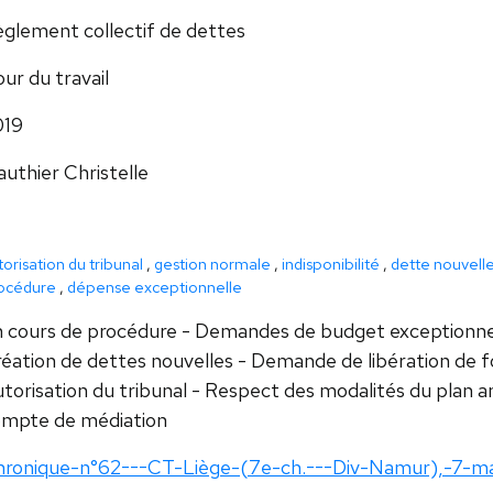
glement collectif de dettes
ur du travail
019
uthier Christelle
orisation du tribunal
,
gestion normale
,
indisponibilité
,
dette nouvell
océdure
,
dépense exceptionnelle
 cours de procédure - Demandes de budget exceptionnel
éation de dettes nouvelles - Demande de libération de fon
torisation du tribunal - Respect des modalités du plan am
mpte de médiation
ronique-n°62---CT-Liège-(7e-ch.---Div-Namur),-7-mar