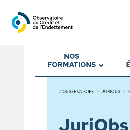
Observatoire du Crédit et
Sous-menu
NOS
FORMATIONS
L’OBSERVATOIRE
JURIOBS
JuriObs