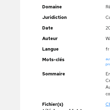
Domaine
Rè
Juridiction
Co
Date
2
Auteur
Wa
Langue
fr
aut
Mots-clés
pr
Sommaire
En
Cr
Au
co
Fichier(s)
Ch