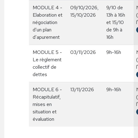
MODULE 4 -
09/10/2026,
9/10 de
Elaboration et
15/10/2026
13h à 16h
négociation
et 15/10
l
d’un plan
de 9h à
d’apurement
16h
MODULE 5 -
03/11/2026
9h-16h
Le règlement
collectif de
l
dettes
MODULE 6 -
13/11/2026
9h-16h
Récapitulatif,
mises en
l
situation et
évaluation