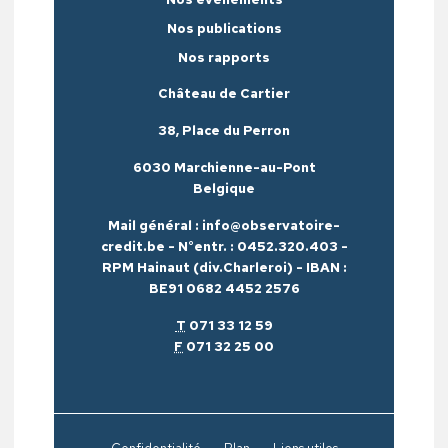
Nos publications
Nos rapports
Château de Cartier
38, Place du Perron
6030 Marchienne-au-Pont
Belgique
Mail général : info@observatoire-
credit.be - N°entr. : 0452.320.403 -
RPM Hainaut (div.Charleroi) - IBAN :
BE91 0682 4452 2576
T
071 33 12 59
F
071 32 25 00