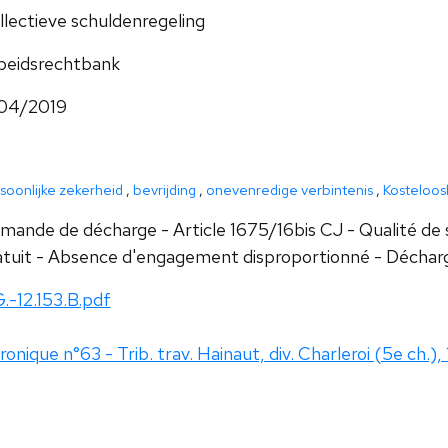
llectieve schuldenregeling
beidsrechtbank
/04/2019
soonlijke zekerheid
,
bevrijding
,
onevenredige verbintenis
,
Kosteloos
mande de décharge - Article 1675/16bis CJ - Qualité de
atuit - Absence d'engagement disproportionné - Décharg
G.-12.153.B.pdf
onique n°63 - Trib. trav. Hainaut, div. Charleroi (5e ch.), 