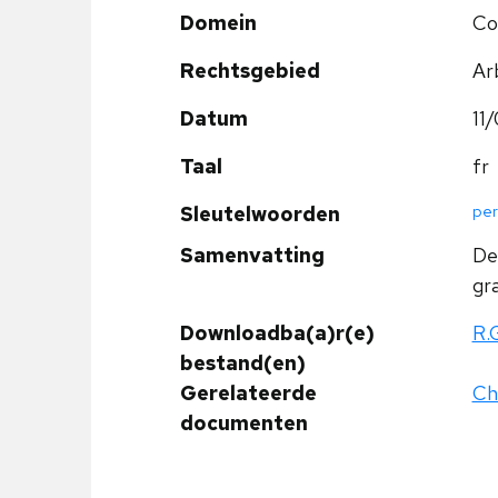
Domein
Co
Rechtsgebied
Ar
Datum
11
Taal
fr
per
Sleutelwoorden
Samenvatting
De
gr
Downloadba(a)r(e)
R.
bestand(en)
Gerelateerde
Chr
documenten