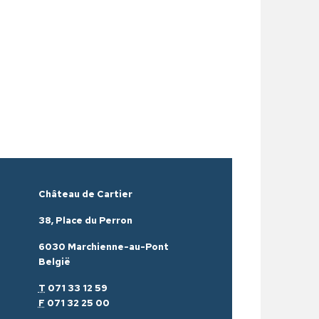
Château de Cartier
38, Place du Perron
6030 Marchienne-au-Pont
België
T
071 33 12 59
F
071 32 25 00