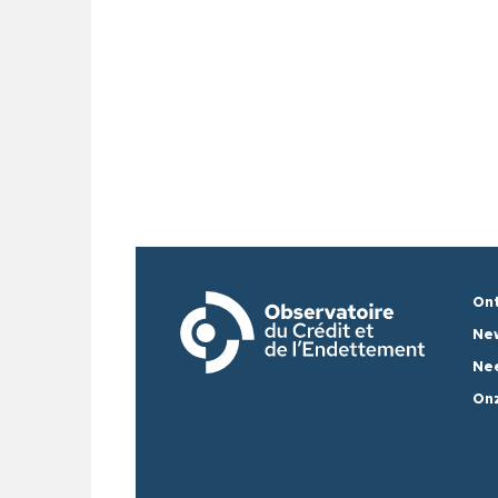
Ont
Ne
Nee
Onz