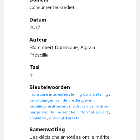
Consumentenkrediet
Datum
2017
Auteur
Blommaert Dominique, Algrain
Prescillia
Taal
fr
Sleutelwoorden
moratoire interesten
,
lening op afbetaling
,
verplichingen van de kredietgever
,
betalingsfaciliteiten
,
macht van de rechter
,
burgerrechtelijke sanctie
,
informatieplicht
,
annulatie
,
oneerlijk karakter
Samenvatting
Les décisions annotées ont le mérite