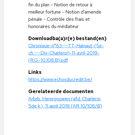
fin du plan - Notion de retour à
meilleur fortune - Notion d'amende
pénale - Contrôle des frais et
honoraires du médiateur
Downloadba(a)r(e) bestand(en)
Chronique-n°63---TT-Hainaut-(5e-
ch.---Div-Charleroi)-11-avril-2019-
(R.G.-10.108.B).pdf
Links
https://www.echosducredit.be/
Gerelateerde documenten
Arbrb. Henegouwen (afd. Charleroi,
5de k.), 11 april 2019 (AR 10/108/B)