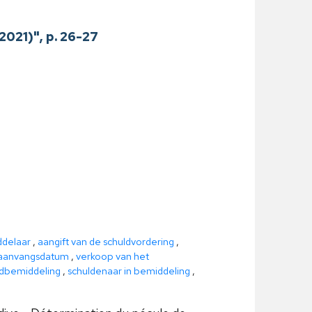
021)", p. 26-27
ddelaar
,
aangift van de schuldvordering
,
aanvangsdatum
,
verkoop van het
ldbemiddeling
,
schuldenaar in bemiddeling
,