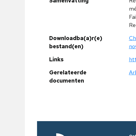
Samenvatting
Rè
méd
Fai
Re
Downloadba(a)r(e)
Ch
bestand(en)
no
Links
ht
Gerelateerde
Ar
documenten