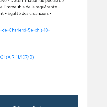
dive - Détermination du pécule de
 de l’immeuble de la requérante -
nt - Égalité des créanciers -
n-de-Charleroi-5e-ch.)-18-
21 (A.R. 11/107/B)