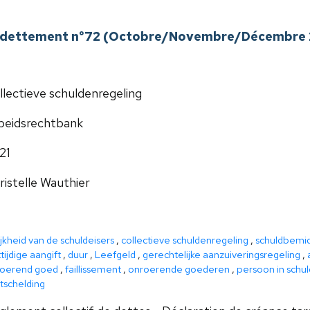
l'endettement n°72 (Octobre/Novembre/Décembre 2
llectieve schuldenregeling
beidsrechtbank
21
ristelle Wauthier
ijkheid van de schuldeisers
,
collectieve schuldenregeling
,
schuldbemi
tijdige aangift
,
duur
,
Leefgeld
,
gerechtelijke aanzuiveringsregeling
,
oerend goed
,
faillissement
,
onroerende goederen
,
persoon in schu
jtschelding