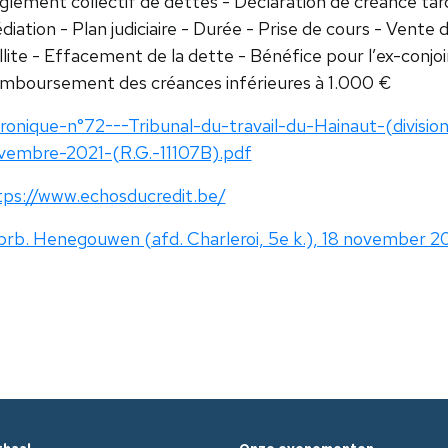
glement collectif de dettes - Déclaration de créance tar
iation - Plan judiciaire - Durée - Prise de cours - Vente
llite - Effacement de la dette - Bénéfice pour l’ex-conjoi
mboursement des créances inférieures à 1.000 €
ronique-n°72---Tribunal-du-travail-du-Hainaut-(divisio
vembre-2021-(R.G.-11107B).pdf
tps://www.echosducredit.be/
brb. Henegouwen (afd. Charleroi, 5e k.), 18 november 20