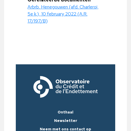
Arbrb. Henegouwen (afd. Charleroi,
5e k.), 10 february 2022 (A.R.
17/197/B)
Onthaal
Newsletter
Neem met ons contact op