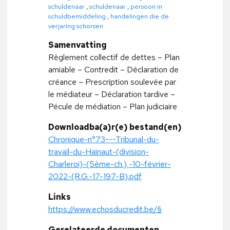
schuldenaar
,
schuldenaar
,
persoon in
schuldbemiddeling
,
handelingen die de
verjaring schorsen
Samenvatting
Règlement collectif de dettes – Plan
amiable – Contredit – Déclaration de
créance – Prescription soulevée par
le médiateur – Déclaration tardive –
Pécule de médiation – Plan judiciaire
Downloadba(a)r(e) bestand(en)
Chronique-n°73---Tribunal-du-
travail-du-Hainaut-(division-
Charleroi)-(5ème-ch.),-10-février-
2022-(R.G.-17-197-B).pdf
Links
https://www.echosducredit.be/§
Gerelateerde documenten