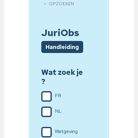
OPZOEKEN
JuriObs
Handleiding
Wat zoek je
?
FR
NL
Wetgeving