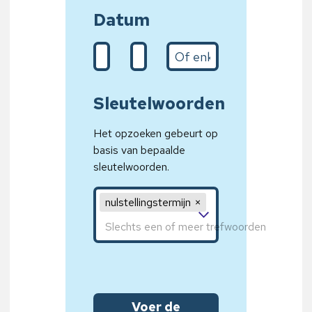
Datum
De (d/m/Y)
Naar (31/01/2020)
Het jaar
Sleutelwoorden
Het opzoeken gebeurt op
basis van bepaalde
sleutelwoorden.
Sleutelwoord 1, sleutelwoord 2, sleutelwoord 
nulstellingstermijn
Voer de