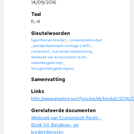
14/09/2016
Taal
fr, nl
Sleutelwoorden
hypothecair krediet
,
consumptiekrediet
,
jaarlijks kostenpercentage (JKP)
,
rentevoet
,
roerende bestemming
,
wetboek van economisch recht
,
nulstellingstermijn
,
terugbetalingstermijnen
Samenvatting
Links
http://www.ejustice.just.fgov.be/eli/besluit/2016
Gerelateerde documenten
Wetboek van Economisch Recht -
Boek VII: Betalings- en
kredietdiensten