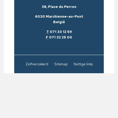
38, Place du Perron
6030 Marchienne-au-Pont
België
T
071 33 12 59
F
071 32 25 00
Zelfverzekerd
Sitemap
Nuttige links