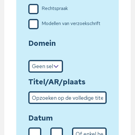
Rechtspraak
Modellen van verzoekschrift
Domein
Titel/AR/plaats
Opzoeken op de volledige titel of bepaalde woorden 
Datum
De (d/m/Y)
Naar (31/01/2020)
Het jaar