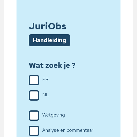
JuriObs
Handleiding
Wat zoek je ?
FR
NL
Wetgeving
Analyse en commentaar