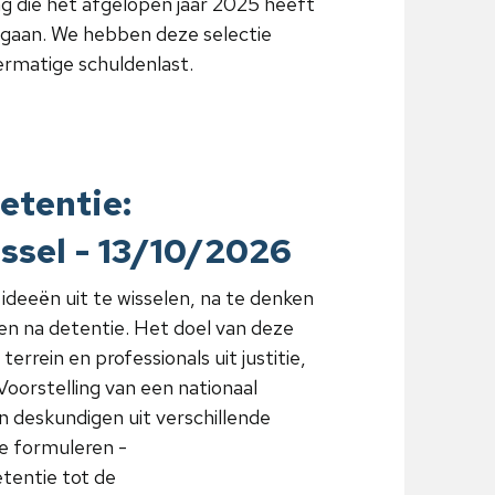
g die het afgelopen jaar 2025 heeft
 ingaan. We hebben deze selectie
ermatige schuldenlast.
etentie:
ussel - 13/10/2026
ideeën uit te wisselen, na te denken
en na detentie. Het doel van deze
rein en professionals uit justitie,
orstelling van een nationaal
 deskundigen uit verschillende
e formuleren -
etentie tot de