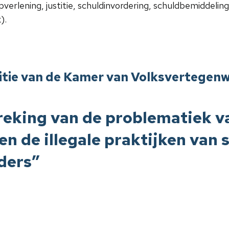
pverlening, justitie, schuldinvordering, schuldbemiddelin
).
itie van de Kamer van Volksvertegenw
eking van de problematiek v
en de illegale praktijken va
ders”