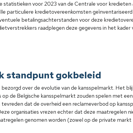
 de statistieken voor 2023 van de Centrale voor kredieten
n alle particuliere kredietovereenkomsten geïnventariseerd 
eventuele betalingsachterstanden voor deze kredietover
dietverstrekkers raadplegen deze gegevens in het kader 
k standpunt gokbeleid
bezorgd over de evolutie van de kansspelmarkt. Het blijk
ers op de Belgische kansspelmarkt zouden spelen met ee
n tevreden dat de overheid een reclameverbod op kanssp
 Deze organisaties vrezen echter dat deze maatregelen n
tregelen genomen worden (zowel op de private markt als b