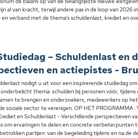
orium de balans op van de belangrijkste nieuwe wetgevin
jn al van kracht, terwijl andere pas in de loop van 2026
e en verband met de thema’s schuldenlast, krediet en ov
udiedag – Schuldenlast en d
pectieven en actiepistes - Br
enlast nodigt u uit voor een inspirerende studiedag om 
onderbelicht thema: schulden bij personen vóór, tijdens 
 samen te brengen en onderzoekers, medewerkers op het ter
 de sociale sector te verenigen. OP HET PROGRAMMA : Vo
ediet en Schuldenlast - Verschillende perspectieven van
s om ervaringen te delen en concrete verbeterpunten t
etrokken partijen: van de begeleiding tijdens en na de d