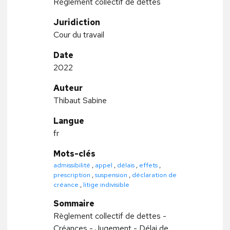
Règlement collectif de dettes
Juridiction
Cour du travail
Date
2022
Auteur
Thibaut Sabine
Langue
fr
Mots-clés
admissibilité
,
appel
,
délais
,
effets
,
prescription
,
suspension
,
déclaration de
créance
,
litige indivisible
Sommaire
Règlement collectif de dettes -
Créances - Jugement - Délai de