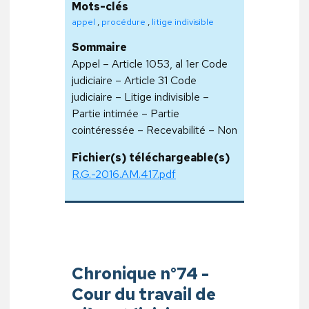
Mots-clés
appel
,
procédure
,
litige indivisible
Sommaire
Appel – Article 1053, al 1er Code
judiciaire – Article 31 Code
judiciaire – Litige indivisible –
Partie intimée – Partie
cointéressée – Recevabilité – Non
Fichier(s) téléchargeable(s)
R.G.-2016.AM.417.pdf
Chronique n°74 -
Cour du travail de