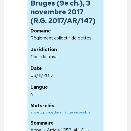
Bruges (9e ch.), 3
novembre 2017
(R.G. 2017/AR/147)
Domaine
Règlement collectif de dettes
Juridiction
Cour du travail
Date
03/11/2017
Langue
nl
Mots-clés
appel
,
procédure
,
litige indivisible
Sommaire
Appel - Article 1053, al 1 CJ -