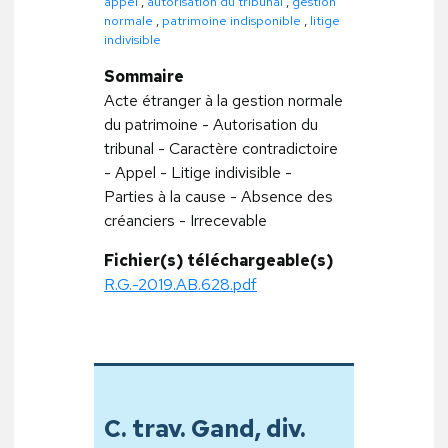
appel
,
autorisation du tribunal
,
gestion
normale
,
patrimoine indisponible
,
litige
indivisible
Sommaire
Acte étranger à la gestion normale
du patrimoine - Autorisation du
tribunal - Caractère contradictoire
- Appel - Litige indivisible -
Parties à la cause - Absence des
créanciers - Irrecevable
Fichier(s) téléchargeable(s)
R.G.-2019.AB.628.pdf
C. trav. Gand, div.