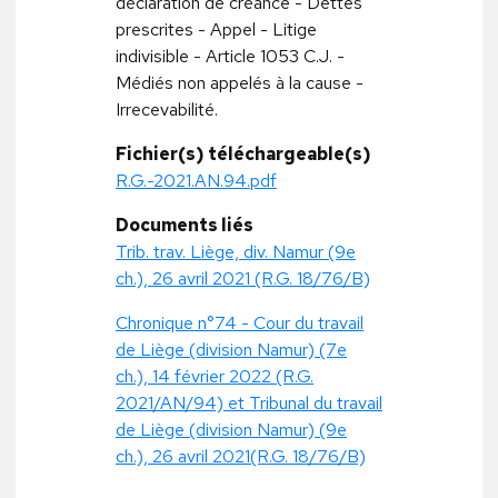
déclaration de créance - Dettes
prescrites - Appel - Litige
indivisible - Article 1053 C.J. -
Médiés non appelés à la cause -
Irrecevabilité.
Fichier(s) téléchargeable(s)
R.G.-2021.AN.94.pdf
Documents liés
Trib. trav. Liège, div. Namur (9e
ch.), 26 avril 2021 (R.G. 18/76/B)
Chronique n°74 - Cour du travail
de Liège (division Namur) (7e
ch.), 14 février 2022 (R.G.
2021/AN/94) et Tribunal du travail
de Liège (division Namur) (9e
ch.), 26 avril 2021(R.G. 18/76/B)