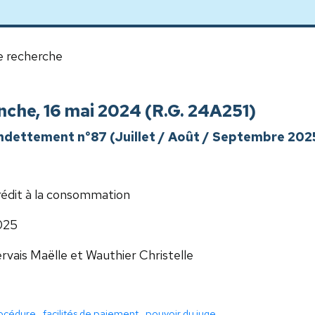
e recherche
inche, 16 mai 2024 (R.G. 24A251)
'endettement n°87 (Juillet / Août / Septembre 202
édit à la consommation
025
rvais Maëlle et Wauthier Christelle
océdure
,
facilités de paiement
,
pouvoir du juge