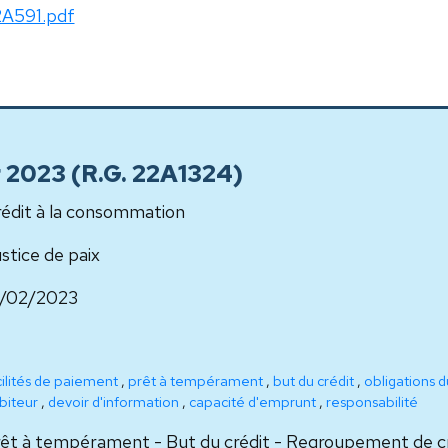
2A591.pdf
er 2023 (R.G. 22A1324)
édit à la consommation
stice de paix
0/02/2023
cilités de paiement
,
prêt à tempérament
,
but du crédit
,
obligations d
biteur
,
devoir d'information
,
capacité d'emprunt
,
responsabilité
êt à tempérament - But du crédit - Regroupement de cré