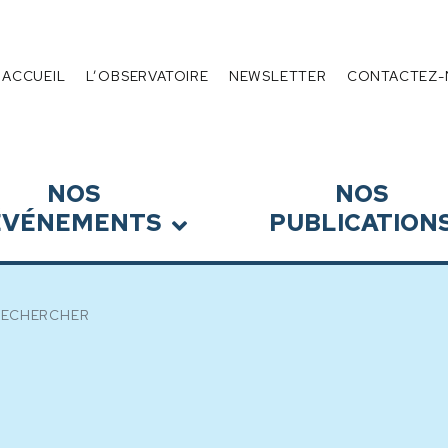
 de l’Endettement
Menu
ACCUEIL
L’OBSERVATOIRE
NEWSLETTER
CONTACTEZ-
NOS
NOS
ÉVÉNEMENTS
PUBLICATION
RECHERCHER