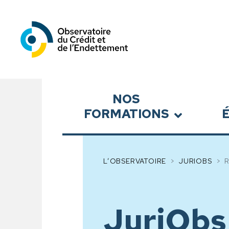
Observatoire du Crédit et
Sous-menu
NOS
FORMATIONS
L’OBSERVATOIRE
JURIOBS
JuriObs