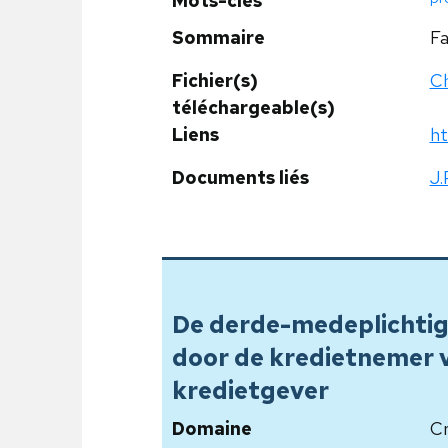
Mots-clés
Sommaire
Fa
Fichier(s)
C
téléchargeable(s)
Liens
ht
Documents liés
J.
De derde-medeplichtigh
door de kredietnemer 
kredietgever
Domaine
Cr