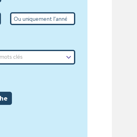
L’année
che