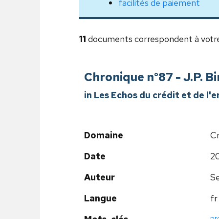
facilités de paiement
11
documents correspondent à votr
Chronique n°87 - J.P. B
in Les Echos du crédit et de l
Domaine
Cr
Date
2
Auteur
Se
Langue
fr
pr