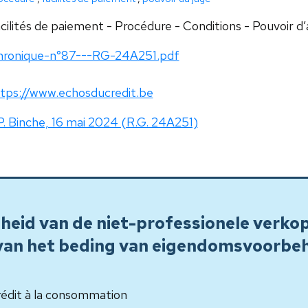
cilités de paiement - Procédure - Conditions - Pouvoir d’
hronique-n°87---RG-24A251.pdf
tps://www.echosducredit.be
P. Binche, 16 mai 2024 (R.G. 24A251)
eid van de niet-professionele verko
van het beding van eigendomsvoorbeh
édit à la consommation