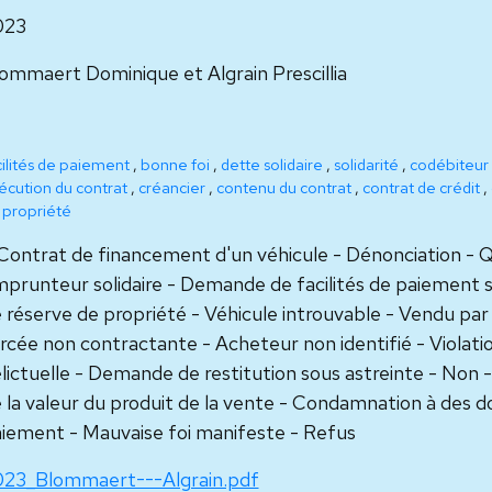
023
ommaert Dominique et Algrain Prescillia
cilités de paiement
,
bonne foi
,
dette solidaire
,
solidarité
,
codébiteur
écution du contrat
,
créancier
,
contenu du contrat
,
contrat de crédit
,
 propriété
 Contrat de financement d'un véhicule - Dénonciation - 
prunteur solidaire - Demande de facilités de paiement s
 réserve de propriété - Véhicule introuvable - Vendu par
rcée non contractante - Acheteur non identifié - Violati
lictuelle - Demande de restitution sous astreinte - Non
 la valeur du produit de la vente - Condamnation à des d
iement - Mauvaise foi manifeste - Refus
23_Blommaert---Algrain.pdf