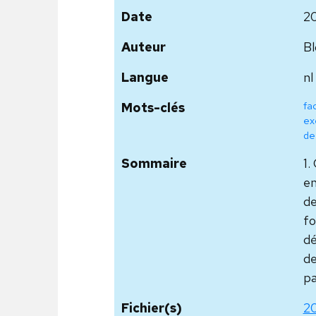
Date
2
Auteur
Bl
Langue
nl
fa
Mots-clés
ex
de
Sommaire
1.
em
de
fo
dé
de
pa
Fichier(s)
20