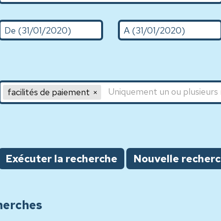
De (d/m/Y)
A (31/01/2020)
Mot clé 1,Mot clé 2,Mot clé 3
facilités de paiement
Exécuter la recherche
Nouvelle recher
herches