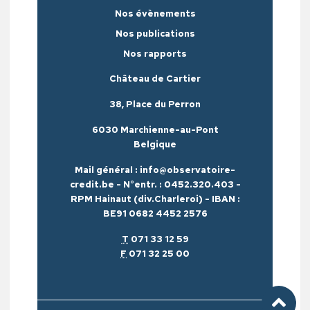
Nos évènements
Nos publications
Nos rapports
Château de Cartier
38, Place du Perron
6030 Marchienne-au-Pont
Belgique
Mail général : info@observatoire-
credit.be - N°entr. : 0452.320.403 -
RPM Hainaut (div.Charleroi) - IBAN :
BE91 0682 4452 2576
T
071 33 12 59
F
071 32 25 00