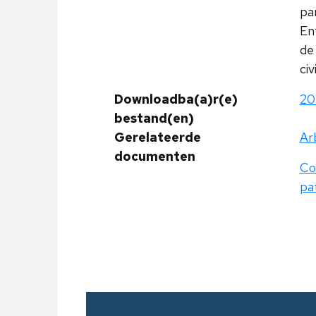
par
En
de 
civ
Downloadba(a)r(e)
20
bestand(en)
Gerelateerde
Arb
documenten
Com
pa