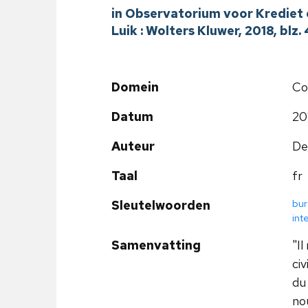
in Observatorium voor Krediet 
Luik : Wolters Kluwer, 2018, blz
Domein
Co
Datum
20
Auteur
De
Taal
fr
bur
Sleutelwoorden
int
Samenvatting
"Il
civ
du
no