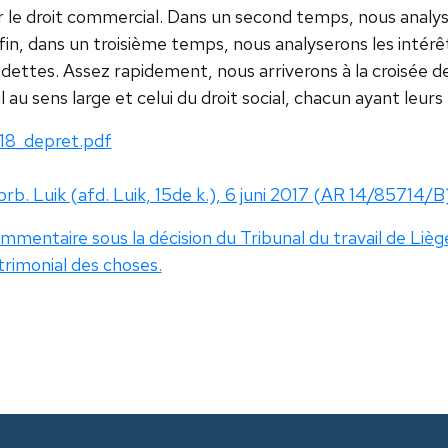
 le droit commercial. Dans un second temps, nous analyser
fin, dans un troisième temps, nous analyserons les intérê
dettes. Assez rapidement, nous arriverons à la croisée de 
il au sens large et celui du droit social, chacun ayant leurs 
18_depret.pdf
rb. Luik (afd. Luik, 15de k.), 6 juni 2017 (AR 14/85714/B
mentaire sous la décision du Tribunal du travail de Liège
trimonial des choses.