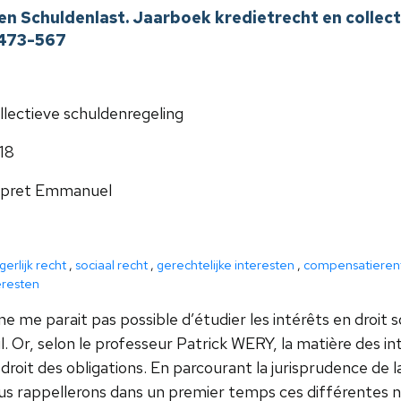
en Schuldenlast. Jaarboek kredietrecht en collect
. 473-567
llectieve schuldenregeling
18
pret Emmanuel
gerlijk recht
,
sociaal recht
,
gerechtelijke interesten
,
compensatieren
eresten
 ne me parait pas possible d’étudier les intérêts en droit so
il. Or, selon le professeur Patrick WERY, la matière des i
 droit des obligations. En parcourant la jurisprudence de
us rappellerons dans un premier temps ces différentes no