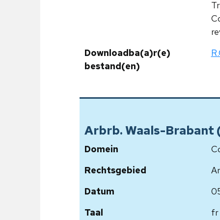
Tr
Co
re
Downloadba(a)r(e)
R.
bestand(en)
Arbrb. Waals-Brabant (af
Domein
Co
Rechtsgebied
Ar
Datum
0
Taal
fr