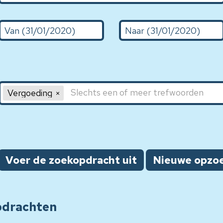
De (d/m/Y)
Naar (31/01/2020)
Sleutelwoord 1, sleutelwoord 2, sleutelwoord 3
Vergoeding
Voer de zoekopdracht uit
Nieuwe opzo
pdrachten