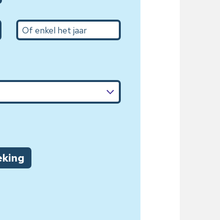
Het jaar
eking