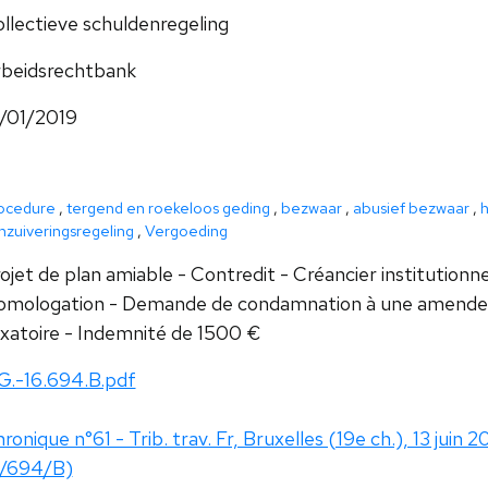
llectieve schuldenregeling
beidsrechtbank
/01/2019
ocedure
,
tergend en roekeloos geding
,
bezwaar
,
abusief bezwaar
,
nzuiveringsregeling
,
Vergoeding
ojet de plan amiable - Contredit - Créancier institutionne
mologation - Demande de condamnation à une amende ci
xatoire - Indemnité de 1500 €
G.-16.694.B.pdf
ronique n°61 - Trib. trav. Fr, Bruxelles (19e ch.), 13 juin 2
6/694/B)