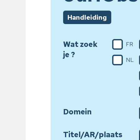
Handleiding
Wat zoek
FR
je ?
NL
Domein
Titel/AR/plaats