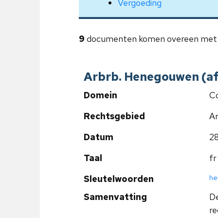
Vergoeding
9
documenten komen overeen met 
Arbrb. Henegouwen (afd.
Domein
Co
Rechtsgebied
Ar
Datum
2
Taal
fr
he
Sleutelwoorden
Samenvatting
De
re