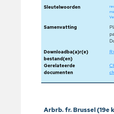
re
Sleutelwoorden
mi
Ve
Samenvatting
Pl
pa
Do
Downloadba(a)r(e)
R.
bestand(en)
Gerelateerde
Ch
documenten
ch
Arbrb. fr. Brussel (19e 