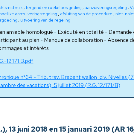
chtsmisbruik
,
tergend en roekeloos geding
,
aanzuiveringsregeling
,
Ve
nnelijke aanzuiveringsregeling
,
afsluiting van de procedure
,
niet-nale
rgoeding
,
uitvoering van de regeling
an amiable homologué - Exécuté en totalité - Demande d
rticipant au plan - Manque de collaboration - Absence de
mmages et intérêts
G.-12.171.B.pdf
ronique n°64 - Trib. trav. Brabant wallon, div. Nivelles (7
ambre des vacations), 5 juillet 2019 (R.G. 12/171/B)
k.), 13 juni 2018 en 15 januari 2019 (AR 