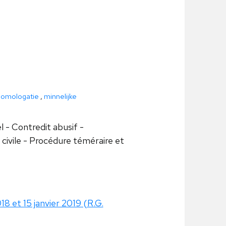
homologatie
,
minnelijke
l - Contredit abusif -
vile - Procédure téméraire et
018 et 15 janvier 2019 (R.G.