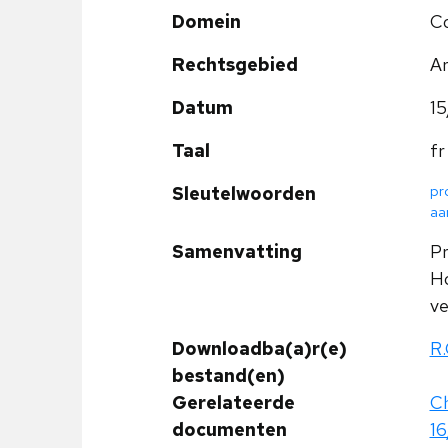
Domein
Co
Rechtsgebied
Ar
Datum
15
Taal
fr
pr
Sleutelwoorden
aa
Samenvatting
Pr
Ho
ve
Downloadba(a)r(e)
R.
bestand(en)
Gerelateerde
Ch
documenten
1