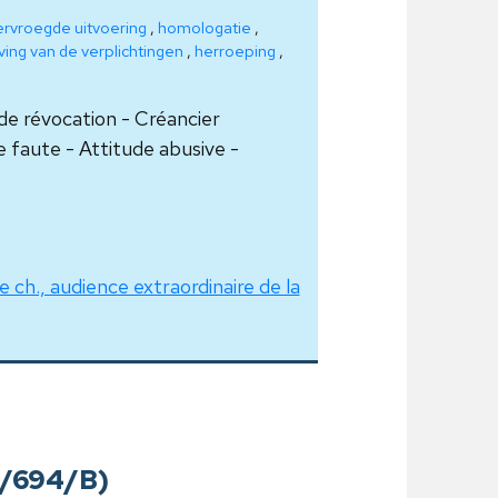
rvroegde uitvoering
,
homologatie
,
ving van de verplichtingen
,
herroeping
,
e révocation - Créancier
 faute - Attitude abusive -
e ch., audience extraordinaire de la
16/694/B)