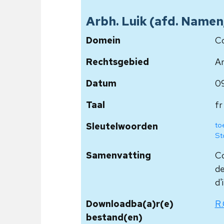
Arbh. Luik (afd. Namen,
Domein
Co
Rechtsgebied
Ar
Datum
0
Taal
fr
to
Sleutelwoorden
St
Samenvatting
Co
de
d'
Downloadba(a)r(e)
R.
bestand(en)