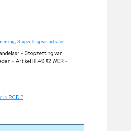
neming
,
Stopzetting van activiteit
andelaar – Stopzetting van
den – Artikel III.49 §2 WER –
ur le RCD ?