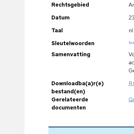
Rechtsgebied
Ar
Datum
23
Taal
nl
to
Sleutelwoorden
Samenvatting
Vo
ac
Ge
Downloadba(a)r(e)
R.
bestand(en)
Gerelateerde
Qu
documenten