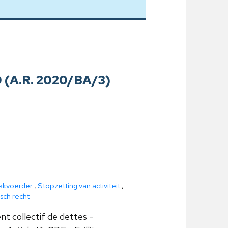
0 (A.R. 2020/BA/3)
akvoerder
,
Stopzetting van activiteit
,
ch recht
t collectif de dettes -