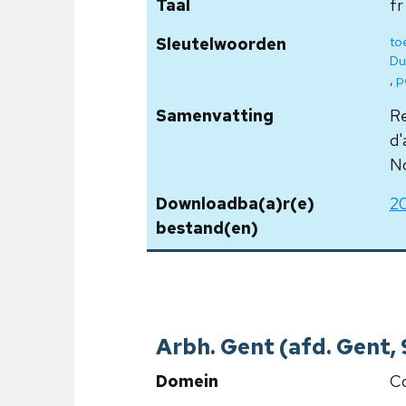
Taal
fr
to
Sleutelwoorden
Du
,
p
Samenvatting
Re
d'
No
Downloadba(a)r(e)
20
bestand(en)
Arbh. Gent (afd. Gent,
Domein
Co