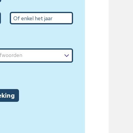
Het jaar
eking