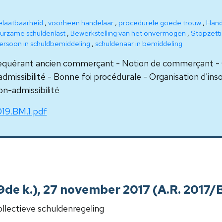
elaatbaarheid
,
voorheen handelaar
,
procedurele goede trouw
,
Hand
urzame schuldenlast
,
Bewerkstelling van het onvermogen
,
Stopzettin
ersoon in schuldbemiddeling
,
schuldenaar in bemiddeling
quérant ancien commerçant - Notion de commerçant - Ce
admissibilité - Bonne foi procédurale - Organisation d'in
n-admissibilité
19.BM.1.pdf
 9de k.), 27 november 2017 (A.R. 2017/
llectieve schuldenregeling