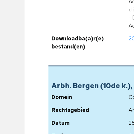
Ad
cl
- 
Ad
Downloadba(a)r(e)
20
bestand(en)
Arbh. Bergen (10de k.),
Domein
Co
Rechtsgebied
Ar
Datum
2