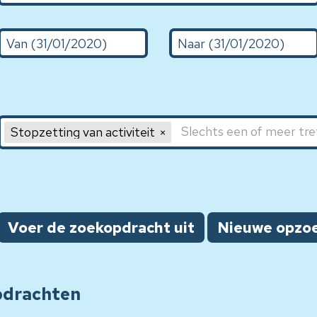
De (d/m/Y)
Naar (31/01/2020)
Sleutelwoord 1, sleutelwoord 2, sleutelwoord 3
Stopzetting van activiteit
Voer de zoekopdracht uit
Nieuwe opzo
pdrachten