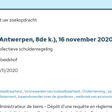
 uw zoekopdracht
 Antwerpen, 8de k.), 16 november 202
llectieve schuldenregeling
beidshof
/11/2020
elaatbaarheid
,
Voorwaarden van toelaatbaarheid
,
Onderneming
,
za
illissement
,
bewindvoerder over de goederen
,
wetboek van economis
ministrateur de biens - Dépôt d'une requête en règlemen