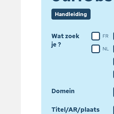
Handleiding
Wat zoek
FR
je ?
NL
Domein
Titel/AR/plaats