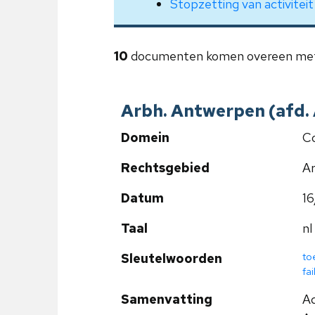
Stopzetting van activiteit
10
documenten komen overeen met
Arbh. Antwerpen (afd.
Domein
Co
Rechtsgebied
Ar
Datum
16
Taal
nl
to
Sleutelwoorden
fa
Samenvatting
Ad