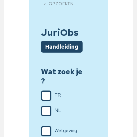
OPZOEKEN
JuriObs
Handleiding
Wat zoek je
?
FR
NL
Wetgeving