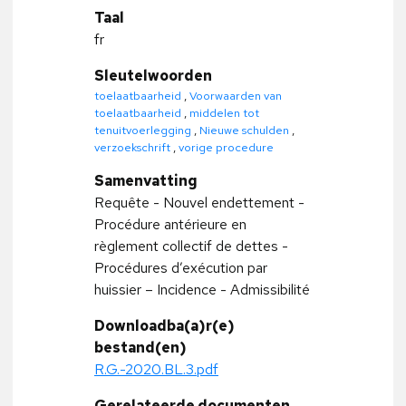
Taal
fr
Sleutelwoorden
toelaatbaarheid
,
Voorwaarden van
toelaatbaarheid
,
middelen tot
tenuitvoerlegging
,
Nieuwe schulden
,
verzoekschrift
,
vorige procedure
Samenvatting
Requête - Nouvel endettement -
Procédure antérieure en
règlement collectif de dettes -
Procédures d’exécution par
huissier – Incidence - Admissibilité
Downloadba(a)r(e)
bestand(en)
R.G.-2020.BL.3.pdf
Gerelateerde documenten