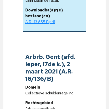
Diminution de l'actif.
Downloadba(a)r(e)
bestand(en)
A.R.-13.655.B.pdf
Arbrb. Gent (afd.
Ieper, I7de k.), 2
maart 2021 (A.R.
16/136/B)
Domein
Collectieve schuldenregeling
Rechtsgebied
Arbeidsrechtbank