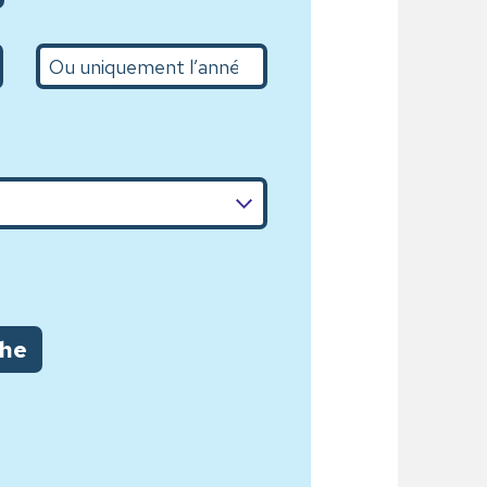
L’année
che