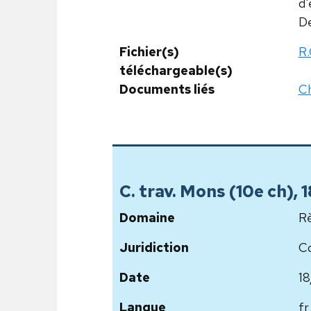
d'
De
Fichier(s)
R.
téléchargeable(s)
Documents liés
Ch
C. trav. Mons (10e ch)
Domaine
Rè
Juridiction
Co
Date
18
Langue
fr