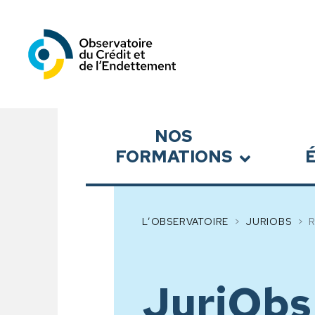
Observatoire du Crédit et
Sous-menu
NOS
FORMATIONS
L’OBSERVATOIRE
JURIOBS
JuriObs