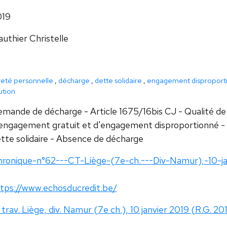
019
uthier Christelle
reté personnelle
,
décharge
,
dette solidaire
,
engagement disproport
ution
mande de décharge - Article 1675/16bis CJ - Qualité de
engagement gratuit et d'engagement disproportionné - Qu
tte solidaire - Absence de décharge
ronique-n°62---CT-Liège-(7e-ch.---Div-Namur),-10-ja
tps://www.echosducredit.be/
 trav. Liège, div. Namur (7e ch.), 10 janvier 2019 (R.G. 