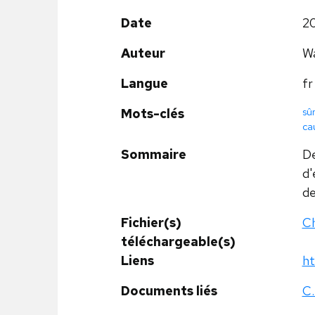
Date
2
Auteur
Wa
Langue
fr
sû
Mots-clés
ca
Sommaire
De
d'
de
Fichier(s)
Ch
téléchargeable(s)
Liens
ht
Documents liés
C.