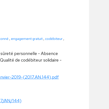
ionné
,
engagement gratuit
,
codébiteur
,
 sûreté personnelle - Absence
alité de codébiteur solidaire -
nvier-2019-(2017.AN.144).pdf
2017/AN/144)