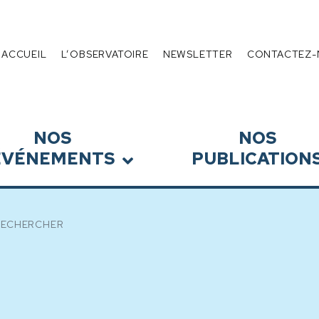
 de l’Endettement
Menu
ACCUEIL
L’OBSERVATOIRE
NEWSLETTER
CONTACTEZ-
NOS
NOS
ÉVÉNEMENTS
PUBLICATION
RECHERCHER