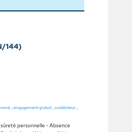
AN/144)
ionné
,
engagement gratuit
,
codébiteur
,
 sûreté personnelle - Absence