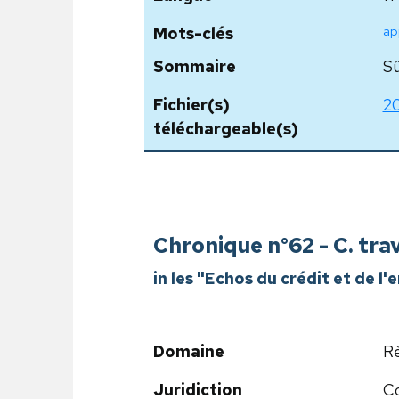
ap
Mots-clés
Sommaire
Sû
Fichier(s)
20
téléchargeable(s)
Chronique n°62 - C. trav
in les "Echos du crédit et de l
Domaine
Rè
Juridiction
Co