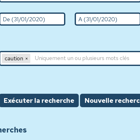
De (d/m/Y)
A (31/01/2020)
Mot clé 1,Mot clé 2,Mot clé 3
caution
Exécuter la recherche
Nouvelle recher
herches