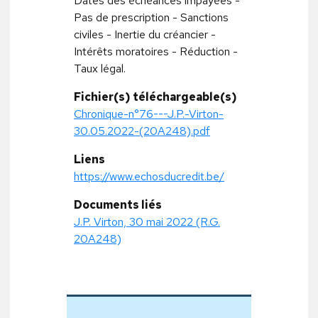
Dates des échéances impayées -
Pas de prescription - Sanctions
civiles - Inertie du créancier -
Intérêts moratoires - Réduction -
Taux légal.
Fichier(s) téléchargeable(s)
Chronique-n°76---J.P.-Virton-
30.05.2022-(20A248).pdf
Liens
https://www.echosducredit.be/
Documents liés
J.P. Virton, 30 mai 2022 (R.G.
20A248)