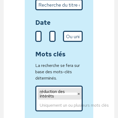
Recherche du titre complet ou sur quelques m
Date
De (d/m/Y)
A (31/01/2020)
L’année
Mots clés
La recherche se fera sur
base des mots-clés
déterminés.
Mot clé 1,Mot clé 2,Mot clé 3
réduction des 
intérêts