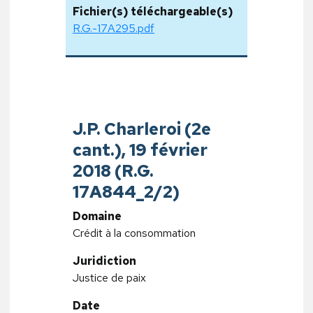
Fichier(s) téléchargeable(s)
R.G.-17A295.pdf
J.P. Charleroi (2e
cant.), 19 février
2018 (R.G.
17A844_2/2)
Domaine
Crédit à la consommation
Juridiction
Justice de paix
Date