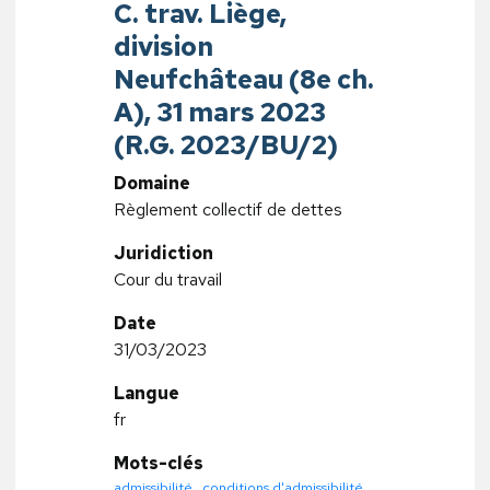
C. trav. Liège,
division
Neufchâteau (8e ch.
A), 31 mars 2023
(R.G. 2023/BU/2)
Domaine
Règlement collectif de dettes
Juridiction
Cour du travail
Date
31/03/2023
Langue
fr
Mots-clés
admissibilité
,
conditions d'admissibilité
,