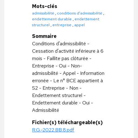
Mots-clés
admissibilité
,
conditions d'admissibilité
,
endettement durable
,
endettement
structurel
,
entreprise
,
appel
Sommaire
Conditions d'admissibilité -
Cessation d'activité inférieure à 6
mois - Faillite pas clôturée -
Entreprise - Oui - Non-
admissibilité - Appel - Information
erronée - Le n° BCE appartient à
S2 - Entreprise - Non -
Endettement structurel -
Endettement durable - Oui -
Admissibilité
Fichier(s) téléchargeable(s)
R.G.-2022.BB.8.pdf