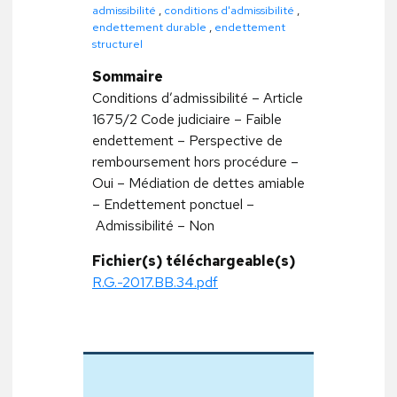
admissibilité
,
conditions d'admissibilité
,
endettement durable
,
endettement
structurel
Sommaire
Conditions d’admissibilité – Article
1675/2 Code judiciaire – Faible
endettement – Perspective de
remboursement hors procédure –
Oui – Médiation de dettes amiable
– Endettement ponctuel –
Admissibilité – Non
Fichier(s) téléchargeable(s)
R.G.-2017.BB.34.pdf