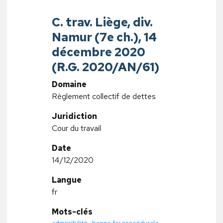
C. trav. Liège, div.
Namur (7e ch.), 14
décembre 2020
(R.G. 2020/AN/61)
Domaine
Règlement collectif de dettes
Juridiction
Cour du travail
Date
14/12/2020
Langue
fr
Mots-clés
admissibilité
,
bonne foi procédurale
,