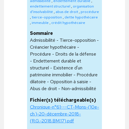
admissibilité
,
endettement durable
,
endettement structurel
,
organisation
d'insolvabilité
,
abus de droit
,
procédure
,
tierce-opposition
,
dette hypothécaire
,
immeuble
,
crédit hypothécaire
Sommaire
Admissibilité - Tierce-opposition -
Créancier hypothécaire -
Procédure - Droits de la défense
- Endettement durable et
structurel - Existence d'un
patrimoine immobilier - Procédure
dilatoire - Opposition à saisie -
Abus de droit - Non-admissibilité
Fichier(s) téléchargeable(s)
Chronique-n°61---CT-Mons-(10e-
ch.)-20-décembre-2018-
(R.G.-2018.BM.17).pdf