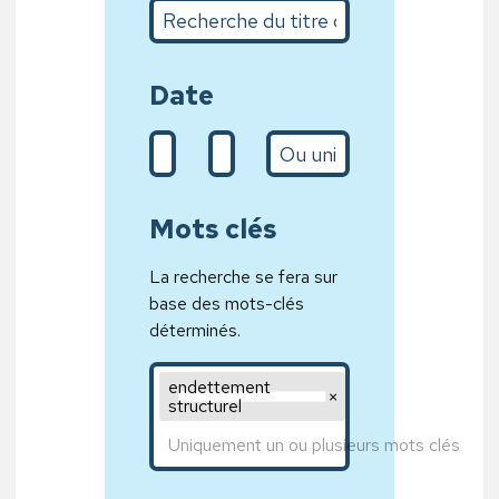
Recherche du titre complet ou sur quelques m
Date
De (d/m/Y)
A (31/01/2020)
L’année
Mots clés
La recherche se fera sur
base des mots-clés
déterminés.
Mot clé 1,Mot clé 2,Mot clé 3
endettement 
structurel