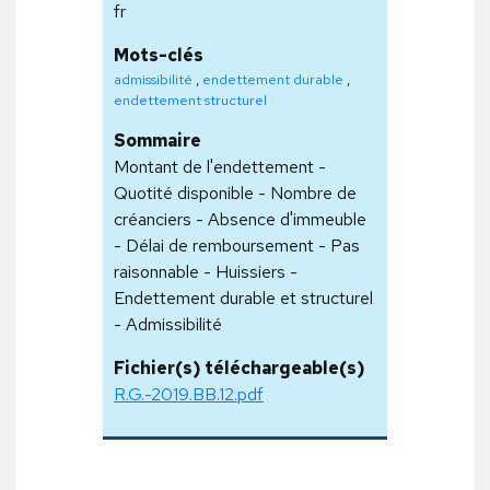
fr
Mots-clés
admissibilité
,
endettement durable
,
endettement structurel
Sommaire
Montant de l'endettement -
Quotité disponible - Nombre de
créanciers - Absence d'immeuble
- Délai de remboursement - Pas
raisonnable - Huissiers -
Endettement durable et structurel
- Admissibilité
Fichier(s) téléchargeable(s)
R.G.-2019.BB.12.pdf