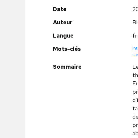
Date
2
Auteur
Bl
Langue
fr
in
Mots-clés
san
Sommaire
Le
th
Eu
pr
d’
ta
de
pr
ab