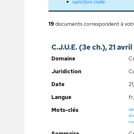
sanction civile
19
documents correspondent à votr
C.J.U.E. (3e ch.), 21 avr
Domaine
Cr
Juridiction
Co
Date
2
Langue
fr,
sa
Mots-clés
d'
mo
Sommaire
Cr