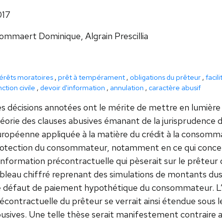
017
ommaert Dominique, Algrain Prescillia
térêts moratoires
,
prêt à tempérament
,
obligations du prêteur
,
facil
ction civile
,
devoir d'information
,
annulation
,
caractère abusif
s décisions annotées ont le mérite de mettre en lumière 
éorie des clauses abusives émanant de la jurisprudence de
ropéenne appliquée à la matière du crédit à la consommati
otection du consommateur, notamment en ce qui concern
information précontractuelle qui pèserait sur le prête
bleau chiffré reprenant des simulations de montants dus à
 défaut de paiement hypothétique du consommateur. L’o
écontractuelle du prêteur se verrait ainsi étendue sous l
usives. Une telle thèse serait manifestement contraire a