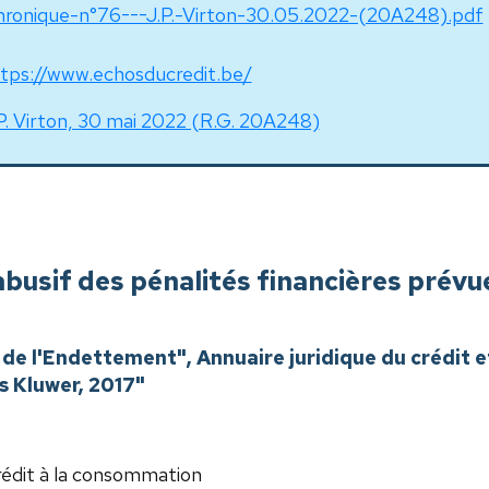
ronique-n°76---J.P.-Virton-30.05.2022-(20A248).pdf
tps://www.echosducredit.be/
P. Virton, 30 mai 2022 (R.G. 20A248)
busif des pénalités financières prévu
t de l'Endettement", Annuaire juridique du crédit e
s Kluwer, 2017"
édit à la consommation