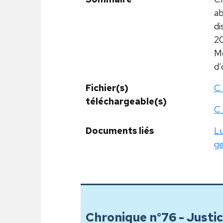
ab
di
20
Mo
d’
Fichier(s)
C_
téléchargeable(s)
C_
Documents liés
Lu
ge
Chronique n°76 - Justic