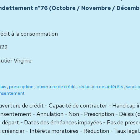
 l'endettement n°76 (Octobre / Novembre / Décemb
édit à la consommation
022
utier Virginie
ais
,
prescription
,
ouverture de crédit
,
réduction des intérêts
,
sanctio
nsentement
verture de crédit - Capacité de contracter - Handicap in
nsentement - Annulation - Non - Prescription - Délais (
 départ - Dates des échéances impayées - Pas de prescript
 créancier - Intérêts moratoires - Réduction - Taux légal.