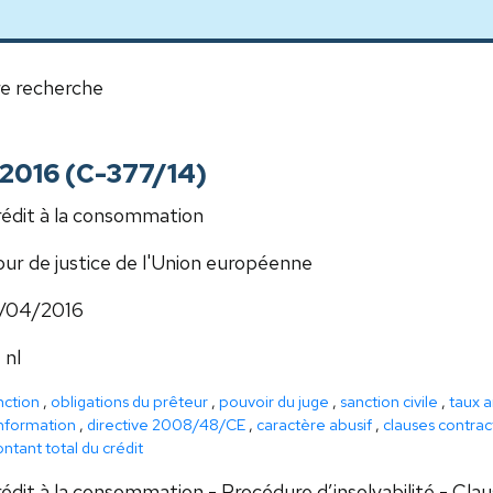
e recherche
il 2016 (C-377/14)
édit à la consommation
ur de justice de l'Union européenne
1/04/2016
 nl
nction
,
obligations du prêteur
,
pouvoir du juge
,
sanction civile
,
taux a
information
,
directive 2008/48/CE
,
caractère abusif
,
clauses contrac
ntant total du crédit
édit à la consommation - Procédure d’insolvabilité - Cla