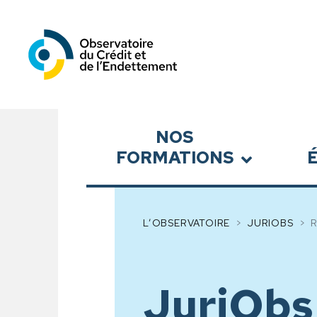
Observatoire du Crédit et
Sous-menu
NOS
FORMATIONS
L’OBSERVATOIRE
JURIOBS
JuriObs