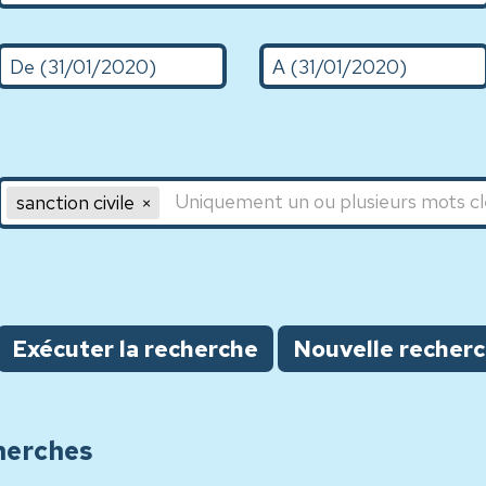
De (d/m/Y)
A (31/01/2020)
Mot clé 1,Mot clé 2,Mot clé 3
sanction civile
Exécuter la recherche
Nouvelle recher
herches