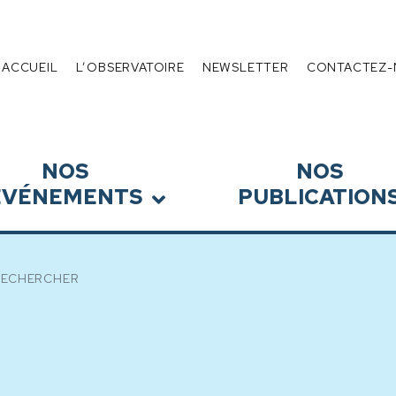
 de l’Endettement
Menu
ACCUEIL
L’OBSERVATOIRE
NEWSLETTER
CONTACTEZ-
NOS
NOS
ÉVÉNEMENTS
PUBLICATION
RECHERCHER