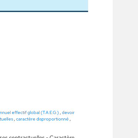
nnuel effectif global (T.A.E.G.)
,
devoir
tuelles
,
caractère disproportionné
,
uses contractuelles - Caractère