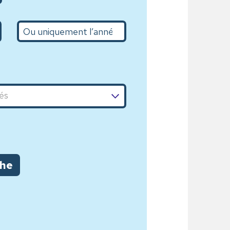
L’année
che