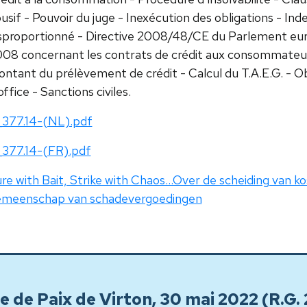
usif - Pouvoir du juge - Inexécution des obligations - In
sproportionné - Directive 2008/48/CE du Parlement euro
08 concernant les contrats de crédit aux consommateurs
ntant du prélèvement de crédit - Calcul du T.A.E.G. - O
office - Sanctions civiles.
377.14-(NL).pdf
377.14-(FR).pdf
re with Bait, Strike with Chaos…Over de scheiding van ko
meenschap van schadevergoedingen
e de Paix de Virton, 30 mai 2022 (R.G