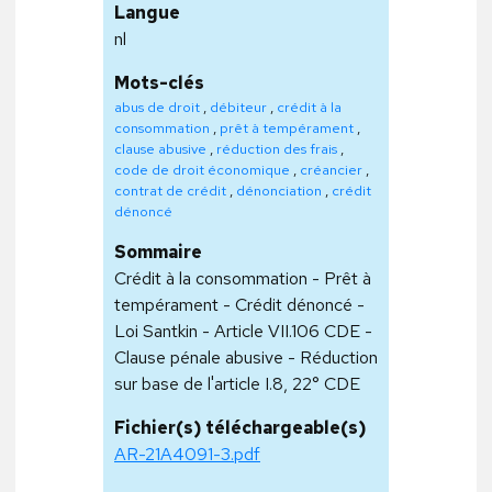
Langue
nl
Mots-clés
abus de droit
,
débiteur
,
crédit à la
consommation
,
prêt à tempérament
,
clause abusive
,
réduction des frais
,
code de droit économique
,
créancier
,
contrat de crédit
,
dénonciation
,
crédit
dénoncé
Sommaire
Crédit à la consommation - Prêt à
tempérament - Crédit dénoncé -
Loi Santkin - Article VII.106 CDE -
Clause pénale abusive - Réduction
sur base de l'article I.8, 22° CDE
Fichier(s) téléchargeable(s)
AR-21A4091-3.pdf