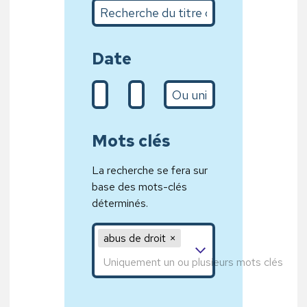
Recherche du titre complet ou sur quelques m
Date
De (d/m/Y)
A (31/01/2020)
L’année
Mots clés
La recherche se fera sur
base des mots-clés
déterminés.
Mot clé 1,Mot clé 2,Mot clé 3
abus de droit