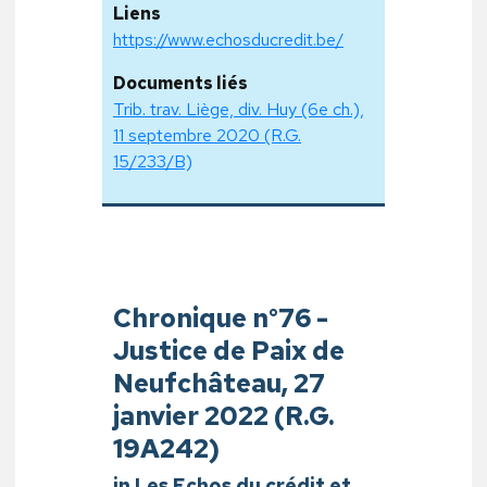
Liens
https://www.echosducredit.be/
Documents liés
Trib. trav. Liège, div. Huy (6e ch.),
11 septembre 2020 (R.G.
15/233/B)
Chronique n°76 -
Justice de Paix de
Neufchâteau, 27
janvier 2022 (R.G.
19A242)
in Les Echos du crédit et