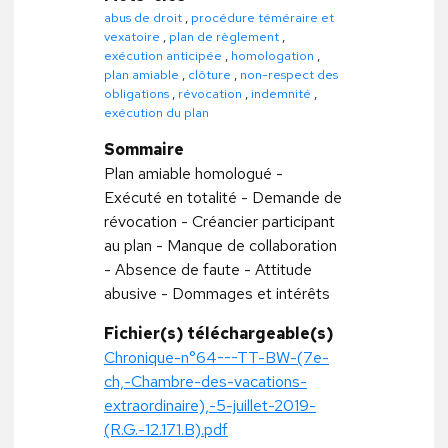
abus de droit
,
procédure téméraire et
vexatoire
,
plan de règlement
,
exécution anticipée
,
homologation
,
plan amiable
,
clôture
,
non-respect des
obligations
,
révocation
,
indemnité
,
exécution du plan
Sommaire
Plan amiable homologué -
Exécuté en totalité - Demande de
révocation - Créancier participant
au plan - Manque de collaboration
- Absence de faute - Attitude
abusive - Dommages et intérêts
Fichier(s) téléchargeable(s)
Chronique-n°64---TT-BW-(7e-
ch,-Chambre-des-vacations-
extraordinaire),-5-juillet-2019-
(R.G.-12.171.B).pdf