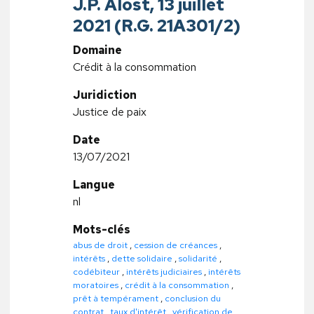
J.P. Alost, 13 juillet
2021 (R.G. 21A301/2)
Domaine
Crédit à la consommation
Juridiction
Justice de paix
Date
13/07/2021
Langue
nl
Mots-clés
abus de droit
,
cession de créances
,
intérêts
,
dette solidaire
,
solidarité
,
codébiteur
,
intérêts judiciaires
,
intérêts
moratoires
,
crédit à la consommation
,
prêt à tempérament
,
conclusion du
contrat
,
taux d'intérêt
,
vérification de