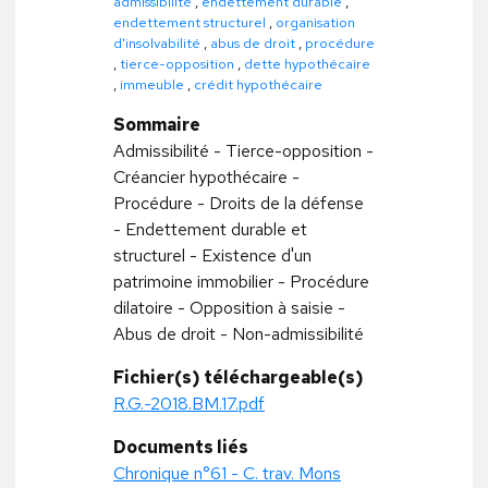
admissibilité
,
endettement durable
,
endettement structurel
,
organisation
d'insolvabilité
,
abus de droit
,
procédure
,
tierce-opposition
,
dette hypothécaire
,
immeuble
,
crédit hypothécaire
Sommaire
Admissibilité - Tierce-opposition -
Créancier hypothécaire -
Procédure - Droits de la défense
- Endettement durable et
structurel - Existence d'un
patrimoine immobilier - Procédure
dilatoire - Opposition à saisie -
Abus de droit - Non-admissibilité
Fichier(s) téléchargeable(s)
R.G.-2018.BM.17.pdf
Documents liés
Chronique n°61 - C. trav. Mons