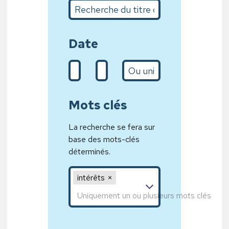
Recherche du titre complet ou sur quelques m
Date
De (d/m/Y)
A (31/01/2020)
L’année
Mots clés
La recherche se fera sur
base des mots-clés
déterminés.
Mot clé 1,Mot clé 2,Mot clé 3
intérêts