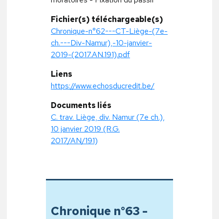
Fichier(s) téléchargeable(s)
Chronique-n°62---CT-Liège-(7e-
ch.---Div-Namur),-10-janvier-
2019-(2017.AN.191).pdf
Liens
https://www.echosducredit.be/
Documents liés
C. trav. Liège, div. Namur (7e ch.),
10 janvier 2019 (R.G.
2017/AN/191)
Chronique n°63 -