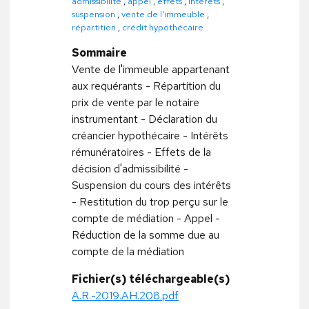
admissibilité
,
appel
,
effets
,
intérêts
,
suspension
,
vente de l'immeuble
,
répartition
,
crédit hypothécaire
Sommaire
Vente de l'immeuble appartenant
aux requérants - Répartition du
prix de vente par le notaire
instrumentant - Déclaration du
créancier hypothécaire - Intérêts
rémunératoires - Effets de la
décision d'admissibilité -
Suspension du cours des intérêts
- Restitution du trop perçu sur le
compte de médiation - Appel -
Réduction de la somme due au
compte de la médiation
Fichier(s) téléchargeable(s)
A.R.-2019.AH.208.pdf