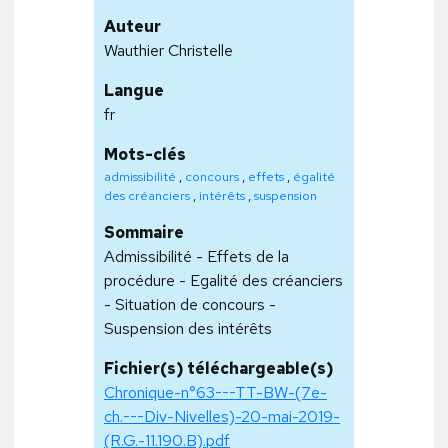
Auteur
Wauthier Christelle
Langue
fr
Mots-clés
admissibilité
,
concours
,
effets
,
égalité
des créanciers
,
intérêts
,
suspension
Sommaire
Admissibilité - Effets de la
procédure - Egalité des créanciers
- Situation de concours -
Suspension des intérêts
Fichier(s) téléchargeable(s)
Chronique-n°63---TT-BW-(7e-
ch.---Div-Nivelles)-20-mai-2019-
(R.G.-11.190.B).pdf