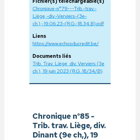
Fichier(s) téléchargeable(s)
Chronique-n°79---Trib.-trav.-
Liège,-div.-Verviers-(3e-
ch.),-19.06.23-(R.G.-18.34.B).pdf
Liens
https://www.echosducredit.be/
Documents liés
Trib. Trav. Liège, div. Verviers (3e
ch.), 19 juin 2023 (R.G. 18/34/B)
Chronique n°85 -
Trib. trav. Liège, div.
Dinant (9e ch,), 19