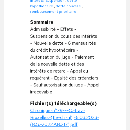
intérêts
,
suspension
,
dette
hypothécaire
,
dette nouvelle
,
remboursement prioritaire
Sommaire
Admissibilité - Effets -
Suspension du cours des intérêts
- Nouvelle dette - 6 mensualités
du crédit hypothécaire -
Autorisation du juge - Paiement
de la nouvelle dette et des
intérêts de retard - Appel du
requérant - Egalité des créanciers
- Sauf autorisation du juge - Appel
irrecevable
Fichier(s) téléchargeable(s)
Chronique-n°79---C.-trav.-
Bruxelles-(11e-ch.-nl),-6.03.2023-
(R.G.-2022.AB.217).pdf