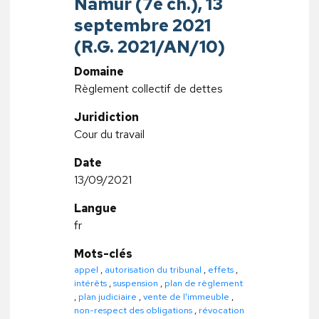
Namur (7e ch.), 13
septembre 2021
(R.G. 2021/AN/10)
Domaine
Règlement collectif de dettes
Juridiction
Cour du travail
Date
13/09/2021
Langue
fr
Mots-clés
appel
,
autorisation du tribunal
,
effets
,
intérêts
,
suspension
,
plan de règlement
,
plan judiciaire
,
vente de l'immeuble
,
non-respect des obligations
,
révocation