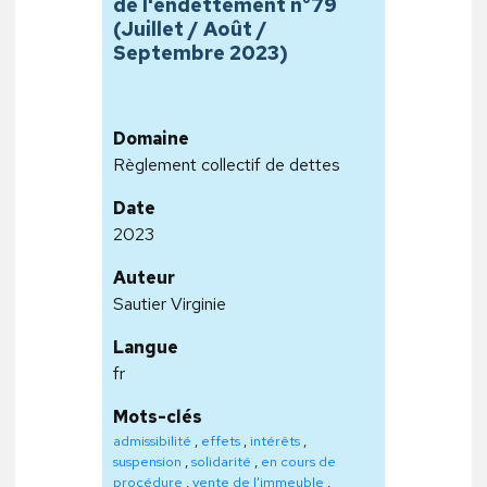
de l'endettement n°79
(Juillet / Août /
Septembre 2023)
Domaine
Règlement collectif de dettes
Date
2023
Auteur
Sautier Virginie
Langue
fr
Mots-clés
admissibilité
,
effets
,
intérêts
,
suspension
,
solidarité
,
en cours de
procédure
,
vente de l'immeuble
,