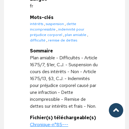
fr
Mots-clés
intérêts
,
suspension
,
dette
incompressible
,
indemnité pour
préjudice corporel
,
plan amiable
,
difficulté
,
remise de dettes
Sommaire
Plan amiable - Difficultés - Article
1675/7, §1er, C.J. - Suspension du
cours des intérêts - Non - Article
1675/13, §3, C.J. - Indemnités
pour préjudice corporel causé par
une infraction - Dette
incompressible - Remise de
dettes sur intérêts et frais - Non.
Fichier(s) téléchargeable(s)
Chronique-n°85---