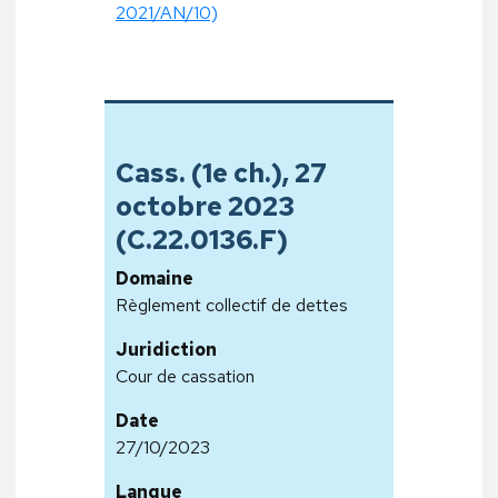
2021/AN/10)
Cass. (1e ch.), 27
octobre 2023
(C.22.0136.F)
Domaine
Règlement collectif de dettes
Juridiction
Cour de cassation
Date
27/10/2023
Langue