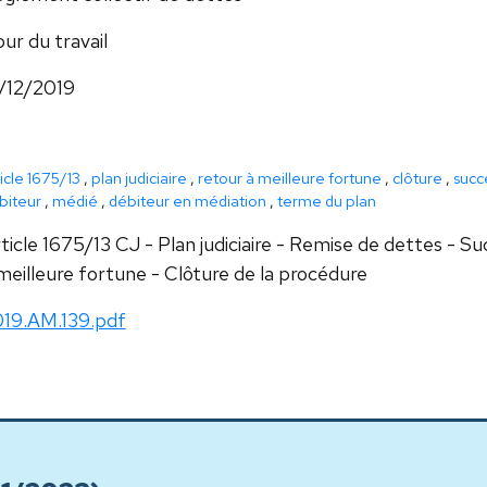
ur du travail
/12/2019
icle 1675/13
,
plan judiciaire
,
retour à meilleure fortune
,
clôture
,
succ
biteur
,
médié
,
débiteur en médiation
,
terme du plan
ticle 1675/13 CJ - Plan judiciaire - Remise de dettes - S
meilleure fortune - Clôture de la procédure
19.AM.139.pdf