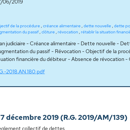
7/06/2019
jectif de la procédure
,
créance alimentaire
,
dette nouvelle
,
dette po
gmentation du passif
,
clôture
,
révocation
,
rétablir la situation financ
an judiciaire - Créance alimentaire - Dette nouvelle - Det
gmentation du passif - Révocation - Objectif de la procéd
tuation financière du débiteur - Absence de révocation -
G.-2018.AN.180.pdf
, 17 décembre 2019 (R.G. 2019/AM/139)
glement collectif de dettes