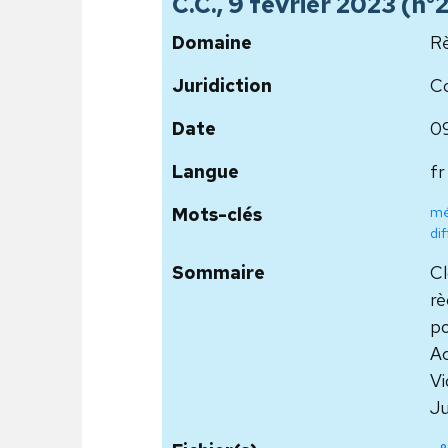
C.C., 9 février 2023 (n
Domaine
Rè
Juridiction
Co
Date
0
Langue
fr
mé
Mots-clés
di
Sommaire
Cl
rè
po
Ac
Vi
Ju