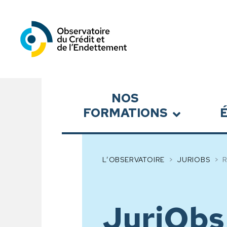
Observatoire du Crédit et
Sous-menu
NOS
FORMATIONS
L’OBSERVATOIRE
JURIOBS
JuriObs