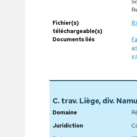
So
Re
Fichier(s)
R.
téléchargeable(s)
Documents liés
Fa
am
y 
C. trav. Liège, div. Nam
Domaine
Rè
Juridiction
Co