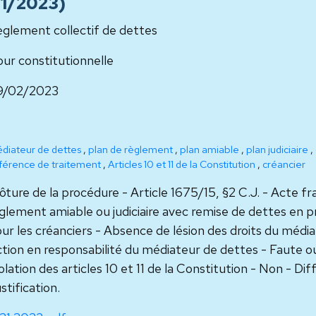
°21/2023)
glement collectif de dettes
ur constitutionnelle
9/02/2023
diateur de dettes
,
plan de règlement
,
plan amiable
,
plan judiciaire
,
fférence de traitement
,
Articles 10 et 11 de la Constitution
,
créancier
ôture de la procédure - Article 1675/15, §2 C.J. - Acte f
glement amiable ou judiciaire avec remise de dettes en 
ur les créanciers - Absence de lésion des droits du média
tion en responsabilité du médiateur de dettes - Faute o
olation des articles 10 et 11 de la Constitution - Non - D
stification.