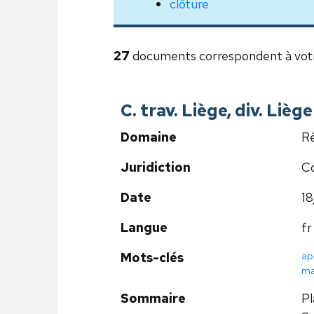
clôture
27
documents correspondent à vot
C. trav. Liège, div. Lièg
Domaine
Rè
Juridiction
Co
Date
1
Langue
fr
ap
Mots-clés
ma
Sommaire
Pl