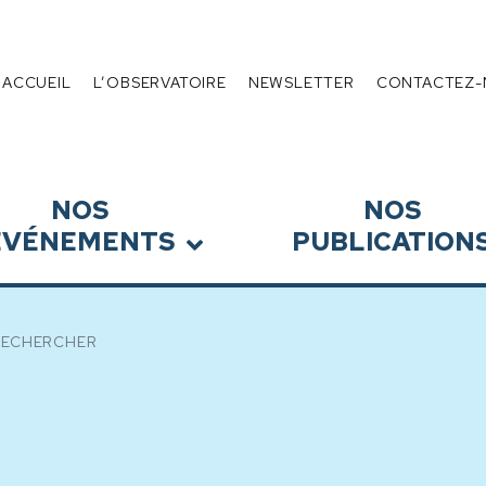
 de l’Endettement
Menu
ACCUEIL
L’OBSERVATOIRE
NEWSLETTER
CONTACTEZ-
NOS
NOS
ÉVÉNEMENTS
PUBLICATION
RECHERCHER