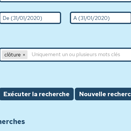
De (d/m/Y)
A (31/01/2020)
Mot clé 1,Mot clé 2,Mot clé 3
clôture
Exécuter la recherche
Nouvelle recher
herches