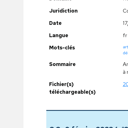
Juridiction
Co
Date
17
Langue
fr
art
Mots-clés
dé
Sommaire
Ar
à 
Fichier(s)
20
téléchargeable(s)