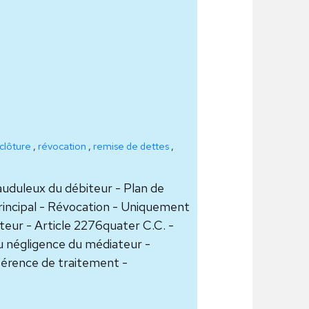
clôture
,
révocation
,
remise de dettes
,
rauduleux du débiteur - Plan de
principal - Révocation - Uniquement
teur - Article 2276quater C.C. -
u négligence du médiateur -
ifférence de traitement -