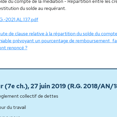
lde du compte de la médiation - Répartition entre les cré
stitution du solde au requérant.
G.-2021.AL.137.pdf
ute de clause relative à la répartition du solde du compt
iable prévoyant un pourcentage de remboursement, faut-
ont renoncé ?
ur (7e ch.), 27 juin 2019 (R.G. 2018/AN/
glement collectif de dettes
ur du travail