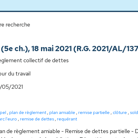
re recherche
e (5e ch.), 18 mai 2021 (R.G. 2021/AL/13
glement collectif de dettes
ur du travail
8/05/2021
pel
,
plan de règlement
,
plan amiable
,
remise partielle
,
clôture
,
sol
rc l'euro
,
remise de dettes
,
requérant
an de règlement amiable - Remise de dettes partielle - D