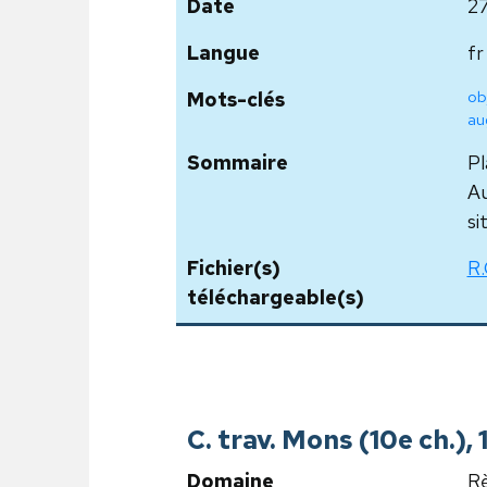
Date
2
Langue
fr
ob
Mots-clés
au
Sommaire
Pl
Au
si
Fichier(s)
R.
téléchargeable(s)
C. trav. Mons (10e ch.)
Domaine
Rè