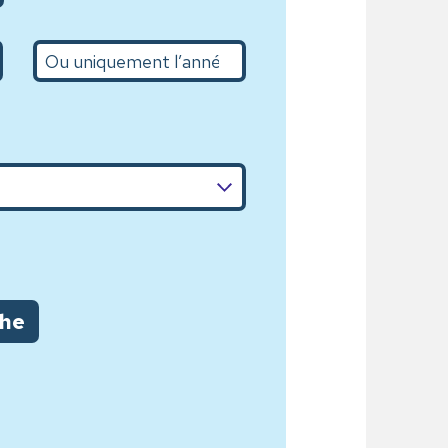
L’année
che