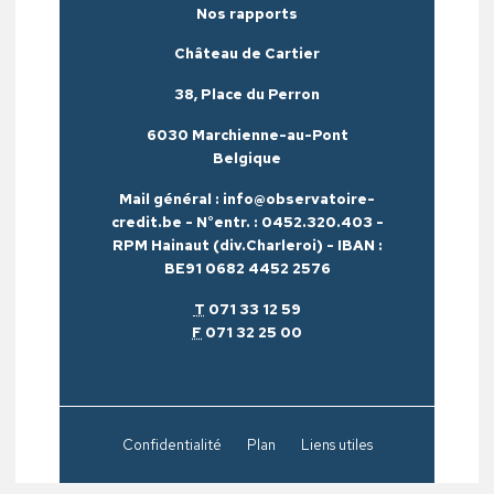
Nos rapports
Château de Cartier
38, Place du Perron
6030 Marchienne-au-Pont
Belgique
Mail général : info@observatoire-
credit.be - N°entr. : 0452.320.403 -
RPM Hainaut (div.Charleroi) - IBAN :
BE91 0682 4452 2576
T
071 33 12 59
F
071 32 25 00
Confidentialité
Plan
Liens utiles