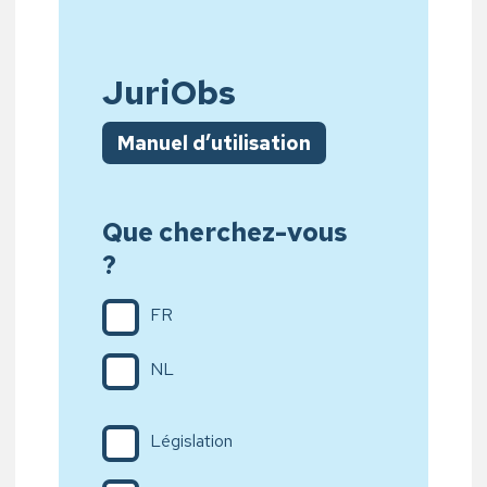
JuriObs
Manuel d’utilisation
Que cherchez-vous
?
FR
NL
Législation