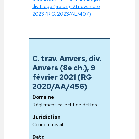
div Liège (5e ch.), 21 novembre
2023 (R.G. 2023/AL/407)
C. trav. Anvers, div.
Anvers (8e ch.), 9
février 2021 (RG
2020/AA/456)
Domaine
Règlement collectif de dettes
Juridiction
Cour du travail
Date