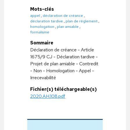
Mots-clés
appel
,
déclaration de créance
,
déclaration tardive
,
plan de règlement
,
homologation
,
plan amiable
,
formalisme
Sommaire
Déclaration de créance - Article
1675/9 CJ - Déclaration tardive -
Projet de plan amiable - Contredit
- Non - Homologation - Appel -
Irrecevabilité
Fichier(s) téléchargeable(s)
2020.AH.108.pdf