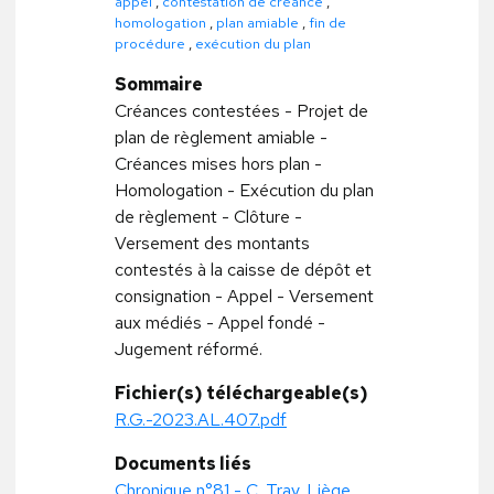
appel
,
contestation de créance
,
homologation
,
plan amiable
,
fin de
procédure
,
exécution du plan
Sommaire
Créances contestées - Projet de
plan de règlement amiable -
Créances mises hors plan -
Homologation - Exécution du plan
de règlement - Clôture -
Versement des montants
contestés à la caisse de dépôt et
consignation - Appel - Versement
aux médiés - Appel fondé -
Jugement réformé.
Fichier(s) téléchargeable(s)
R.G.-2023.AL.407.pdf
Documents liés
Chronique n°81 - C. Trav. Liège,