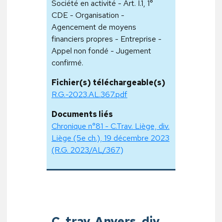
Société en activité - Art. I.1, 1°
CDE - Organisation -
Agencement de moyens
financiers propres - Entreprise -
Appel non fondé - Jugement
confirmé.
Fichier(s) téléchargeable(s)
R.G.-2023.AL.367.pdf
Documents liés
Chronique n°81 - C.Trav. Liège, div.
Liège (5e ch.), 19 décembre 2023
(R.G. 2023/AL/367)
C. trav. Anvers, div.