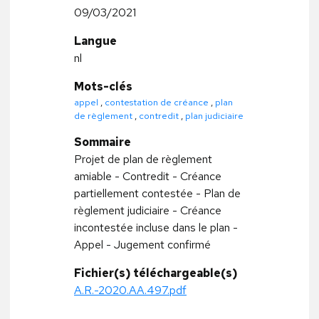
09/03/2021
Langue
nl
Mots-clés
appel
,
contestation de créance
,
plan
de règlement
,
contredit
,
plan judiciaire
Sommaire
Projet de plan de règlement
amiable - Contredit - Créance
partiellement contestée - Plan de
règlement judiciaire - Créance
incontestée incluse dans le plan -
Appel - Jugement confirmé
Fichier(s) téléchargeable(s)
A.R.-2020.AA.497.pdf