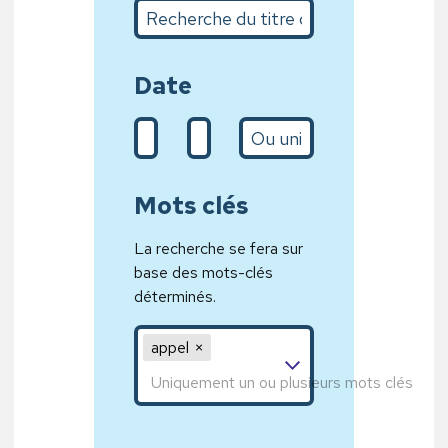
Recherche du titre complet ou sur quelques m
Date
De (d/m/Y)
A (31/01/2020)
L’année
Mots clés
La recherche se fera sur
base des mots-clés
déterminés.
Mot clé 1,Mot clé 2,Mot clé 3
appel