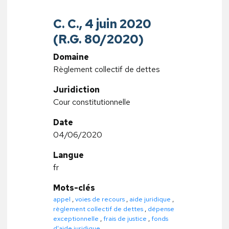
C. C., 4 juin 2020
(R.G. 80/2020)
Domaine
Règlement collectif de dettes
Juridiction
Cour constitutionnelle
Date
04/06/2020
Langue
fr
Mots-clés
appel
,
voies de recours
,
aide juridique
,
règlement collectif de dettes
,
dépense
exceptionnelle
,
frais de justice
,
fonds
d'aide juridique