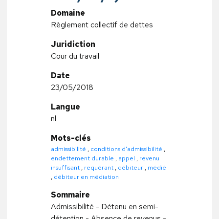
Domaine
Règlement collectif de dettes
Juridiction
Cour du travail
Date
23/05/2018
Langue
nl
Mots-clés
admissibilité
,
conditions d'admissibilité
,
endettement durable
,
appel
,
revenu
insuffisant
,
requérant
,
débiteur
,
médié
,
débiteur en médiation
Sommaire
Admissibilité - Détenu en semi-
détention - Absence de revenus -