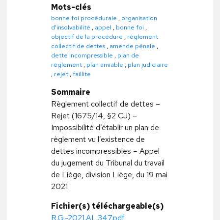
Mots-clés
bonne foi procédurale
,
organisation
d'insolvabilité
,
appel
,
bonne foi
,
objectif de la procédure
,
règlement
collectif de dettes
,
amende pénale
,
dette incompressible
,
plan de
règlement
,
plan amiable
,
plan judiciaire
,
rejet
,
faillite
Sommaire
Règlement collectif de dettes –
Rejet (1675/14, §2 CJ) –
Impossibilité d’établir un plan de
règlement vu l’existence de
dettes incompressibles – Appel
du jugement du Tribunal du travail
de Liège, division Liège, du 19 mai
2021
Fichier(s) téléchargeable(s)
R.G.-2021.AL.347.pdf