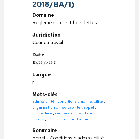
2018/BA/1)
Domaine
Règlement collectif de dettes
Juridiction
Cour du travail
Date
18/01/2018
Langue
nl
Mots-clés
admissibilité
,
conditions d'admissibilité
,
organisation d'insolvabilité
,
appel
,
procédure
,
requérant
,
débiteur
,
médié
,
débiteur en médiation
Sommaire
Appel - Conditions d'admissibilité