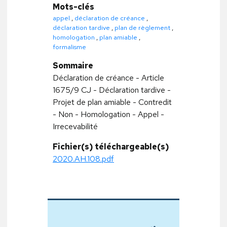
Mots-clés
appel
,
déclaration de créance
,
déclaration tardive
,
plan de règlement
,
homologation
,
plan amiable
,
formalisme
Sommaire
Déclaration de créance - Article
1675/9 CJ - Déclaration tardive -
Projet de plan amiable - Contredit
- Non - Homologation - Appel -
Irrecevabilité
Fichier(s) téléchargeable(s)
2020.AH.108.pdf