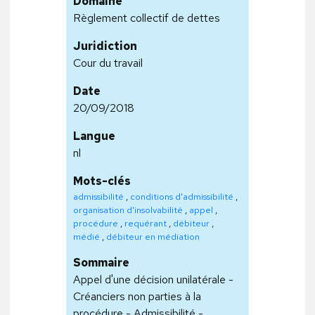
Domaine
Règlement collectif de dettes
Juridiction
Cour du travail
Date
20/09/2018
Langue
nl
Mots-clés
admissibilité
,
conditions d'admissibilité
,
organisation d'insolvabilité
,
appel
,
procédure
,
requérant
,
débiteur
,
médié
,
débiteur en médiation
Sommaire
Appel d'une décision unilatérale -
Créanciers non parties à la
procédure - Admissibilité -